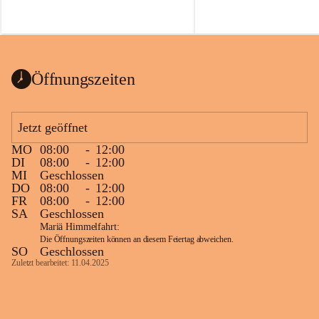
Voraussetzungen für einen erfolgreichen 
Start ins Jahr. Beim Heckentag 2026 
können ab 1. September wieder heimische 
Sträucher, Bäume und Heckenpakete aus 
regionalem Saatgut bestellt werden, die 
Öffnungszeiten
Vielfalt in Gärten bringen und zugleich 
wertvolle Lebensräume für Bestäuber 
schaffen.
Jetzt geöffnet
Wie wichtig Hecken sind zeigt das 
österreichweite Forschungsprojekt 
MO
08:00
-
12:00
DI
08:00
-
12:00
„Heckenleben“ des Vereins Regionale 
MI
Geschlossen
Gehölzvermehrung. Die Untersuchungen 
DO
08:00
-
12:00
machen deutlich, dass Bestäuber auf ein 
FR
08:00
-
12:00
möglichst durchgehendes 
SA
Geschlossen
Nahrungsangebot angewiesen sind. 
Mariä Himmelfahrt:
Heimische Hecken können 
Die Öffnungszeiten können an diesem Feiertag abweichen.
SO
Geschlossen
Versorgungslücken schließen, weil 
Zuletzt bearbeitet: 11.04.2025
unterschiedliche Gehölzarten zu 
verschiedenen Zeitpunkten blühen und 
sich im Jahresverlauf ergänzen.