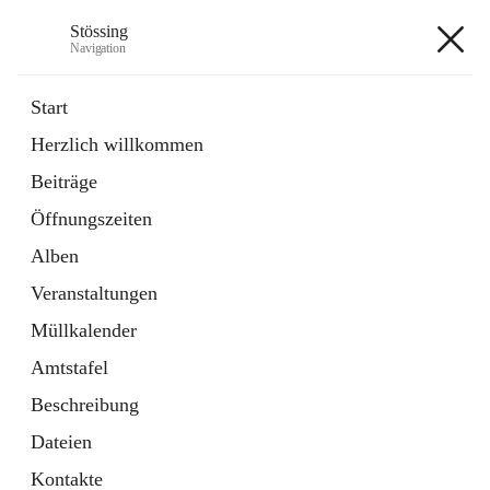
Stössing
Navigation
Stössing
Start
Herzlich willkommen
öffnet
Erhebungsblatt Trinkwasser
Beiträge
in
Datei
neuem
Öffnungszeiten
Tab
öffnet
Kindergarten
in
Ordner
Alben
neuem
Tab
Veranstaltungen
+9
Müllkalender
Amtstafel
Beschreibung
Dateien
Hauptadresse
Kontakte