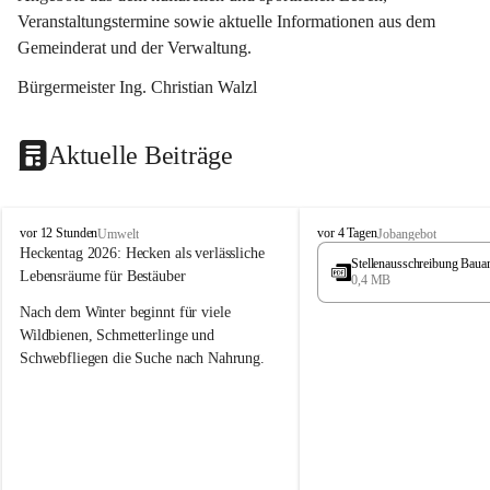
Veranstaltungstermine sowie aktuelle Informationen aus dem 
Gemeinderat und der Verwaltung. 
Bürgermeister Ing. Christian Walzl
Aktuelle Beiträge
S
S
vor 12 Stunden
vor 4 Tagen
Umwelt
Jobangebot
t
t
Heckentag 2026: Hecken als verlässliche 
Stellenausschreibung Baua
ö
ö
Lebensräume für Bestäuber
0,4 MB
s
s
s
s
Nach dem Winter beginnt für viele 
i
i
Wildbienen, Schmetterlinge und 
n
n
Schwebfliegen die Suche nach Nahrung. 
g
g
Gerade in dieser Zeit, wenn erst wenige 
Pflanzen blühen, sind heimische Hecken 
von besonderer Bedeutung. Mit ihren 
frühen Blüten liefern sie wertvollen Pollen 
und Nektar und schaffen damit wichtige 