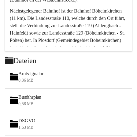
Nächstgelegener Bahnhof ist der Bahnhof Böheimkirchen 
(11 km). Die Landesstraße 110, welche durch den Ort führt, 
stellt die Verbindung zur Landesstraße 119 (Altlengbach - 
Hainfeld) sowie zur Landesstraße 129 (Böheimkirchen - St. 
Pölten) her. In Plosdorf (Gemeindegebiet Böheimkirchen) 
besteht eine Anschlussstelle zur Westautobahn (A 1).
Mit einem PKW ist St. Pölten in ca. 30 Minuten erreichbar, 
Dateien
Wien erreicht man in ca. 45 Minuten.
Stössing zählt noch zum Naherholungsraum Wien sowie 
Amtssignatur
zum Naherholungsraum St. Pölten. Viele Bauernhöfe hatten 
0,36 MB
„ihre Wiener“. Seit 1960 bauten viele Wiener 
Wochenendhäuser im Gemeindegebiet. Wegen des 
Busfahrplan
waldreichen Jagdgebietes haben viele Jagdpächter ihre 
0,58 MB
Jagdgäste.
DSGVO
Das Wandern ist aus touristischer Sicht die bedeutendste 
1,63 MB
Tätigkeit. Das hügelige Gebiet mit Wanderwegen durch 
Wiesen, Wälder und Obstkulturen lädt dazu ein. Gefördert 