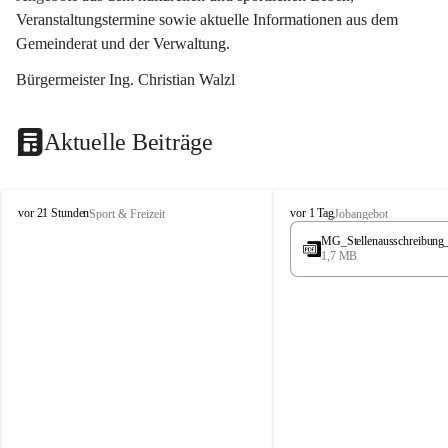
Veranstaltungstermine sowie aktuelle Informationen aus dem 
Gemeinderat und der Verwaltung. 
Bürgermeister Ing. Christian Walzl
Aktuelle Beiträge
S
S
vor 21 Stunden
vor 1 Tag
Sport & Freizeit
Jobangebot
t
t
MG_Stellenausschreibung
ö
ö
1,7 MB
s
s
s
s
i
i
n
n
g
g