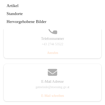
Stössing 7, 3073 Stössing, AUT
Artikel
Auf Karte ansehen
Standorte
Hervorgehobene Bilder
Telefonnummer
+43 2744 53522
Anrufen
E-Mail Adresse
gemeinde@stoessing.gv.at
E-Mail schreiben