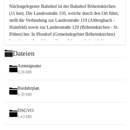
Nächstgelegener Bahnhof ist der Bahnhof Böheimkirchen 
(11 km). Die Landesstraße 110, welche durch den Ort führt, 
stellt die Verbindung zur Landesstraße 119 (Altlengbach - 
Hainfeld) sowie zur Landesstraße 129 (Böheimkirchen - St. 
Pölten) her. In Plosdorf (Gemeindegebiet Böheimkirchen) 
besteht eine Anschlussstelle zur Westautobahn (A 1).
Mit einem PKW ist St. Pölten in ca. 30 Minuten erreichbar, 
Dateien
Wien erreicht man in ca. 45 Minuten.
Stössing zählt noch zum Naherholungsraum Wien sowie 
Amtssignatur
zum Naherholungsraum St. Pölten. Viele Bauernhöfe hatten 
0,36 MB
„ihre Wiener“. Seit 1960 bauten viele Wiener 
Wochenendhäuser im Gemeindegebiet. Wegen des 
Busfahrplan
waldreichen Jagdgebietes haben viele Jagdpächter ihre 
0,58 MB
Jagdgäste.
DSGVO
Das Wandern ist aus touristischer Sicht die bedeutendste 
1,63 MB
Tätigkeit. Das hügelige Gebiet mit Wanderwegen durch 
Wiesen, Wälder und Obstkulturen lädt dazu ein. Gefördert 