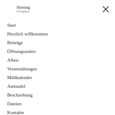
Stössing
Navigation
Stössing
Start
Herzlich willkommen
öffnet
Erhebungsblatt Trinkwasser
Beiträge
in
Datei
neuem
Öffnungszeiten
Tab
öffnet
Kindergarten
in
Ordner
Alben
neuem
Tab
Veranstaltungen
+9
Müllkalender
Amtstafel
Beschreibung
Dateien
Hauptadresse
Kontakte