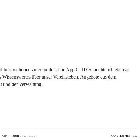
 und Informationen zu erkunden. Die App CITIES möchte ich ebenso 
es Wissenswertes über unser Vereinsleben, Angebote aus dem 
t und der Verwaltung. 
S
S
vor 2 Tagen
vor 2 Tagen
Jobangebot
Ankü