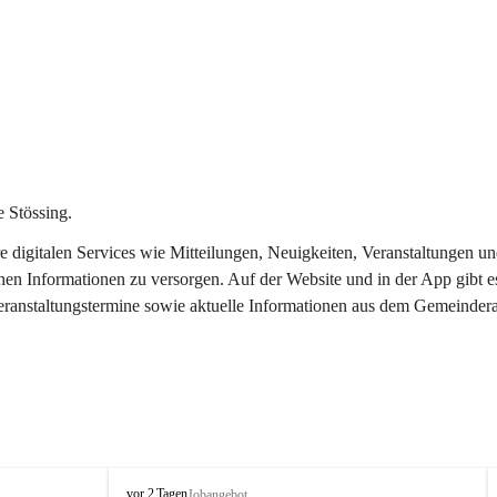
 Stössing.
ere digitalen Services wie Mitteilungen, Neuigkeiten, Veranstaltungen
chen Informationen zu versorgen. Auf der Website und in der App gibt 
Veranstaltungstermine sowie aktuelle Informationen aus dem Gemeindera
S
vor 2 Tagen
Jobangebot