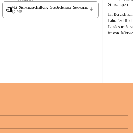
t
t
Straßensperre 
MG_Stellenausschreibung_GdeBedienstete_Sekretariat
ö
ö
1,2 MB
Im Bereich Kir
s
s
s
s
Fahrafeld finde
i
i
Landesstraße s
n
n
ist von  
Mittwo
g
g
22.08.2026 ges