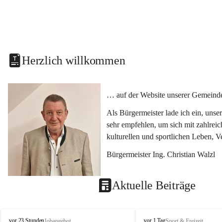
Herzlich willkommen
… auf der Website unserer Gemeinde
Als Bürgermeister lade ich ein, uns
sehr empfehlen, um sich mit zahlrei
kulturellen und sportlichen Leben, 
Bürgermeister Ing. Christian Walzl
Aktuelle Beiträge
S
S
vor 23 Stunden
vor 1 Tag
Jobangebot
Sport & Freizeit