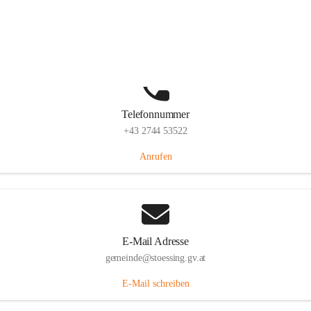
Stössing 7, 3073 Stössing, AUT
Auf Karte ansehen
Telefonnummer
+43 2744 53522
Anrufen
E-Mail Adresse
gemeinde@stoessing.gv.at
E-Mail schreiben