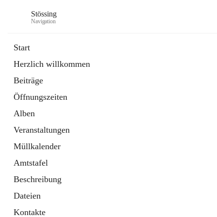
Stössing
Navigation
Start
Herzlich willkommen
öffnet
Erhebungsblatt Trinkwasser
Beiträge
in
Datei
neuem
Öffnungszeiten
Tab
öffnet
Kindergarten
in
Ordner
Alben
neuem
Tab
Veranstaltungen
Müllkalender
Amtstafel
Beschreibung
Dateien
Kontakte