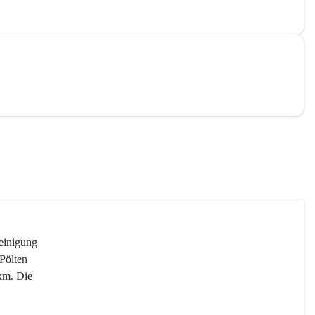
reinigung 
Pölten 
km. Die 