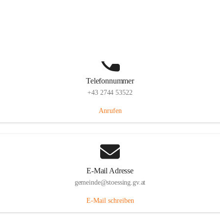
Stössing 7, 3073 Stössing, AUT
Auf Karte ansehen
Telefonnummer
+43 2744 53522
Anrufen
E-Mail Adresse
gemeinde@stoessing.gv.at
E-Mail schreiben