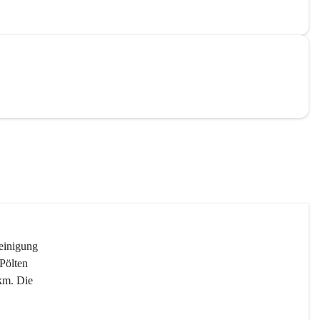
reinigung 
Pölten 
km. Die 