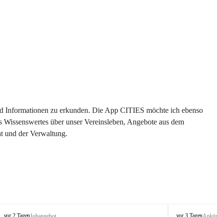
 und Informationen zu erkunden. Die App CITIES möchte ich ebenso 
es Wissenswertes über unser Vereinsleben, Angebote aus dem 
t und der Verwaltung. 
S
S
vor 2 Tagen
vor 3 Tagen
Jobangebot
Ankü