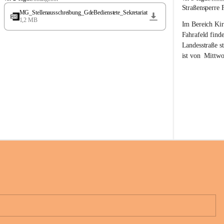
t
t
Straßensperre 
MG_Stellenausschreibung_GdeBedienstete_Sekretariat
ö
ö
1,2 MB
Im Bereich Kir
s
s
s
s
Fahrafeld finde
i
i
Landesstraße s
n
n
ist von  
Mittwo
g
g
22.08.2026 ges