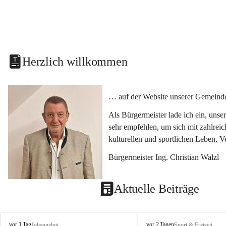
Herzlich willkommen
… auf der Website unserer Gemeinde
Als Bürgermeister lade ich ein, uns
sehr empfehlen, um sich mit zahlrei
kulturellen und sportlichen Leben, 
Bürgermeister Ing. Christian Walzl
Aktuelle Beiträge
S
S
vor 1 Tag
vor 2 Tagen
Jobangebot
Sport & Freizeit