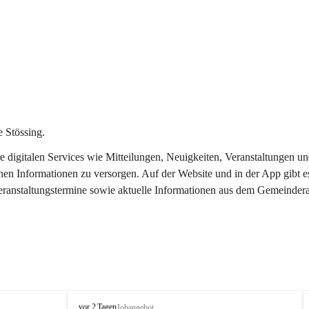
 Stössing.
ere digitalen Services wie Mitteilungen, Neuigkeiten, Veranstaltungen
chen Informationen zu versorgen. Auf der Website und in der App gibt 
Veranstaltungstermine sowie aktuelle Informationen aus dem Gemeindera
S
vor 2 Tagen
Jobangebot