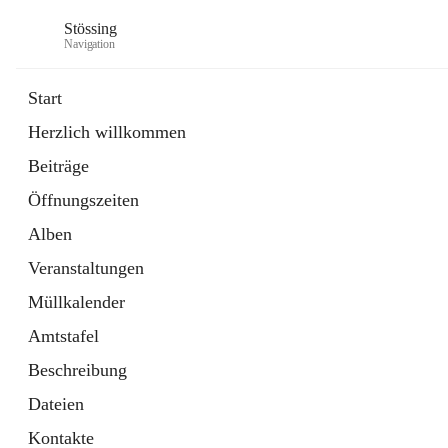
Stössing
Navigation
Start
Herzlich willkommen
öffnet
Erhebungsblatt Trinkwasser
Beiträge
in
Datei
neuem
Öffnungszeiten
Tab
öffnet
Kindergarten
in
Ordner
Alben
neuem
Tab
Veranstaltungen
Müllkalender
Amtstafel
Beschreibung
Dateien
Kontakte