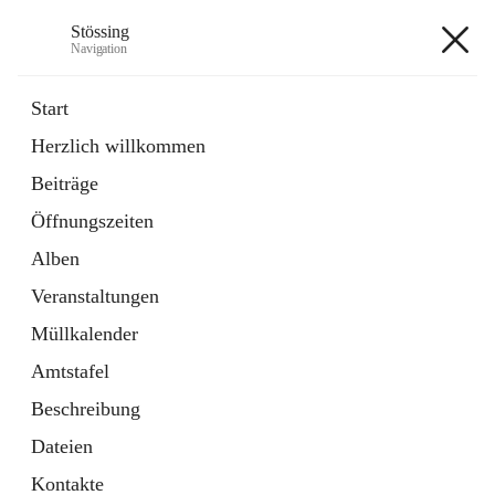
Stössing
Navigation
Stössing
Start
Herzlich willkommen
öffnet
Erhebungsblatt Trinkwasser
Beiträge
in
Datei
neuem
Öffnungszeiten
Tab
öffnet
Kindergarten
in
Ordner
Alben
neuem
Tab
Veranstaltungen
+9
Müllkalender
Amtstafel
Beschreibung
Dateien
Hauptadresse
Kontakte