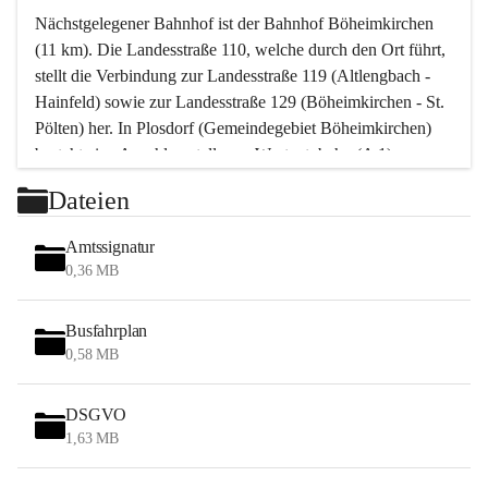
Nächstgelegener Bahnhof ist der Bahnhof Böheimkirchen 
(11 km). Die Landesstraße 110, welche durch den Ort führt, 
stellt die Verbindung zur Landesstraße 119 (Altlengbach - 
Hainfeld) sowie zur Landesstraße 129 (Böheimkirchen - St. 
Pölten) her. In Plosdorf (Gemeindegebiet Böheimkirchen) 
besteht eine Anschlussstelle zur Westautobahn (A 1).
Mit einem PKW ist St. Pölten in ca. 30 Minuten erreichbar, 
Dateien
Wien erreicht man in ca. 45 Minuten.
Stössing zählt noch zum Naherholungsraum Wien sowie 
Amtssignatur
zum Naherholungsraum St. Pölten. Viele Bauernhöfe hatten 
0,36 MB
„ihre Wiener“. Seit 1960 bauten viele Wiener 
Wochenendhäuser im Gemeindegebiet. Wegen des 
Busfahrplan
waldreichen Jagdgebietes haben viele Jagdpächter ihre 
0,58 MB
Jagdgäste.
DSGVO
Das Wandern ist aus touristischer Sicht die bedeutendste 
1,63 MB
Tätigkeit. Das hügelige Gebiet mit Wanderwegen durch 
Wiesen, Wälder und Obstkulturen lädt dazu ein. Gefördert 