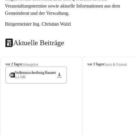
Veranstaltungstermine sowie aktuelle Informationen aus dem 
Gemeinderat und der Verwaltung. 
Bürgermeister Ing. Christian Walzl
Aktuelle Beiträge
S
S
vor 2 Tagen
vor 3 Tagen
Jobangebot
Sport & Freizeit
t
t
Stellenausschreibung Bauamt
ö
ö
0,4 MB
s
s
s
s
i
i
n
n
g
g