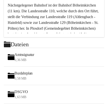
Nächstgelegener Bahnhof ist der Bahnhof Böheimkirchen 
(11 km). Die Landesstraße 110, welche durch den Ort führt, 
stellt die Verbindung zur Landesstraße 119 (Altlengbach - 
Hainfeld) sowie zur Landesstraße 129 (Böheimkirchen - St. 
Pölten) her. In Plosdorf (Gemeindegebiet Böheimkirchen) 
besteht eine Anschlussstelle zur Westautobahn (A 1).
Mit einem PKW ist St. Pölten in ca. 30 Minuten erreichbar, 
Dateien
Wien erreicht man in ca. 45 Minuten.
Stössing zählt noch zum Naherholungsraum Wien sowie 
Amtssignatur
zum Naherholungsraum St. Pölten. Viele Bauernhöfe hatten 
0,36 MB
„ihre Wiener“. Seit 1960 bauten viele Wiener 
Wochenendhäuser im Gemeindegebiet. Wegen des 
Busfahrplan
waldreichen Jagdgebietes haben viele Jagdpächter ihre 
0,58 MB
Jagdgäste.
DSGVO
Das Wandern ist aus touristischer Sicht die bedeutendste 
1,63 MB
Tätigkeit. Das hügelige Gebiet mit Wanderwegen durch 
Wiesen, Wälder und Obstkulturen lädt dazu ein. Gefördert 