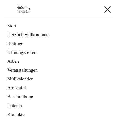
Stössing
Navigation
Stössing
Start
Herzlich willkommen
öffnet
Erhebungsblatt Trinkwasser
Beiträge
in
Datei
neuem
Öffnungszeiten
Tab
öffnet
Kindergarten
in
Ordner
Alben
neuem
Tab
Veranstaltungen
+9
Müllkalender
Amtstafel
Beschreibung
Dateien
Hauptadresse
Kontakte