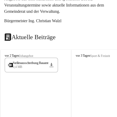
Veranstaltungstermine sowie aktuelle Informationen aus dem 
Gemeinderat und der Verwaltung. 
Bürgermeister Ing. Christian Walzl
Aktuelle Beiträge
S
S
vor 2 Tagen
vor 3 Tagen
Jobangebot
Sport & Freizeit
t
t
Stellenausschreibung Bauamt
ö
ö
0,4 MB
s
s
s
s
i
i
n
n
g
g