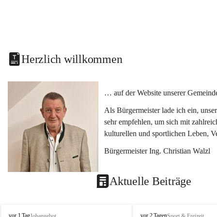
Herzlich willkommen
… auf der Website unserer Gemeinde
Als Bürgermeister lade ich ein, uns
sehr empfehlen, um sich mit zahlrei
kulturellen und sportlichen Leben, 
Bürgermeister Ing. Christian Walzl
Aktuelle Beiträge
S
S
vor 1 Tag
vor 2 Tagen
Jobangebot
Sport & Freizeit