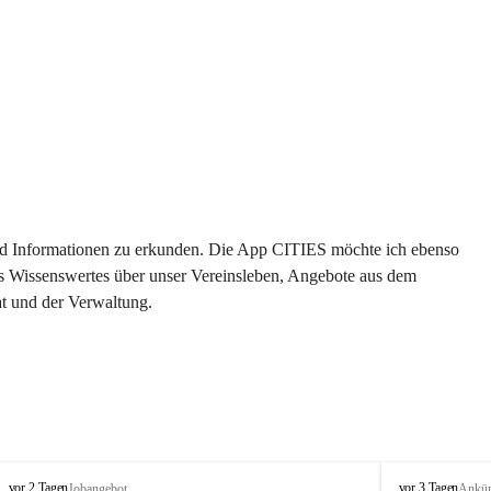
 und Informationen zu erkunden. Die App CITIES möchte ich ebenso 
es Wissenswertes über unser Vereinsleben, Angebote aus dem 
t und der Verwaltung. 
S
S
vor 2 Tagen
vor 3 Tagen
Jobangebot
Ankü