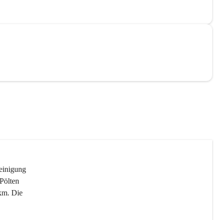
reinigung 
Pölten 
km. Die 