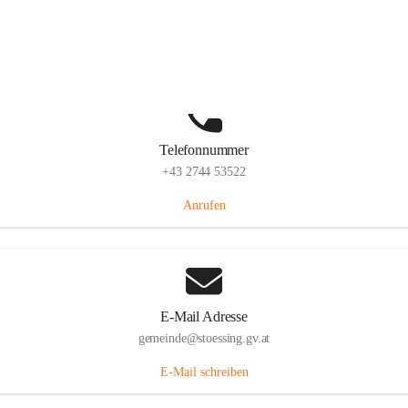
Stössing 7, 3073 Stössing, AUT
Auf Karte ansehen
Telefonnummer
+43 2744 53522
Anrufen
E-Mail Adresse
gemeinde@stoessing.gv.at
E-Mail schreiben