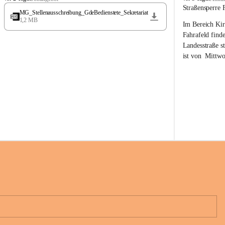
t
t
Straßensperre 
MG_Stellenausschreibung_GdeBedienstete_Sekretariat
ö
ö
1,2 MB
Im Bereich Kir
s
s
s
s
Fahrafeld finde
i
i
Landesstraße s
n
n
ist von  
Mittwo
g
g
22.08.2026 ges