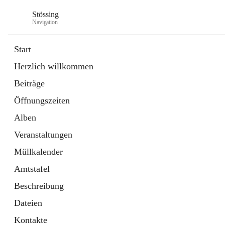
Stössing
Navigation
Start
Herzlich willkommen
öffnet
Erhebungsblatt Trinkwasser
Beiträge
in
Datei
neuem
Öffnungszeiten
Tab
öffnet
Kindergarten
in
Ordner
Alben
neuem
Tab
Veranstaltungen
Müllkalender
Amtstafel
Beschreibung
Dateien
Kontakte