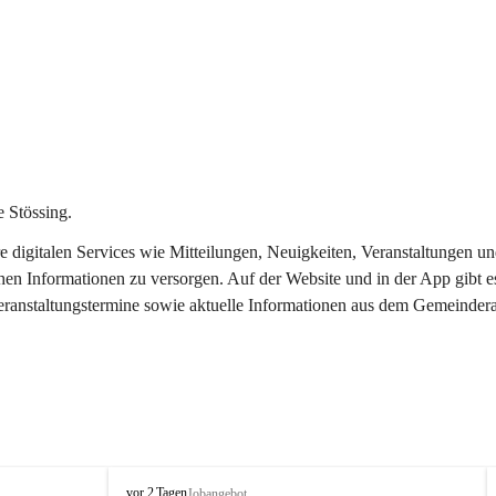
 Stössing.
ere digitalen Services wie Mitteilungen, Neuigkeiten, Veranstaltungen
chen Informationen zu versorgen. Auf der Website und in der App gibt 
Veranstaltungstermine sowie aktuelle Informationen aus dem Gemeindera
S
vor 2 Tagen
Jobangebot