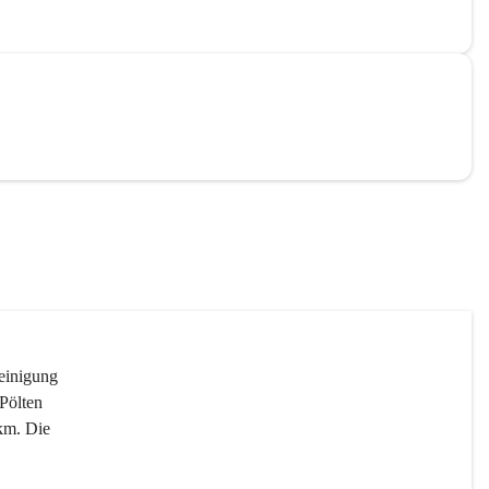
reinigung 
Pölten 
km. Die 