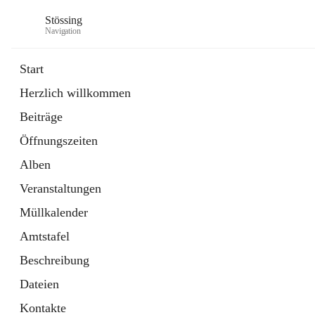
Stössing
Navigation
Start
Herzlich willkommen
öffnet
Erhebungsblatt Trinkwasser
Beiträge
in
Datei
neuem
Öffnungszeiten
Tab
öffnet
Kindergarten
in
Ordner
Alben
neuem
Tab
Veranstaltungen
Müllkalender
Amtstafel
Beschreibung
Dateien
Kontakte