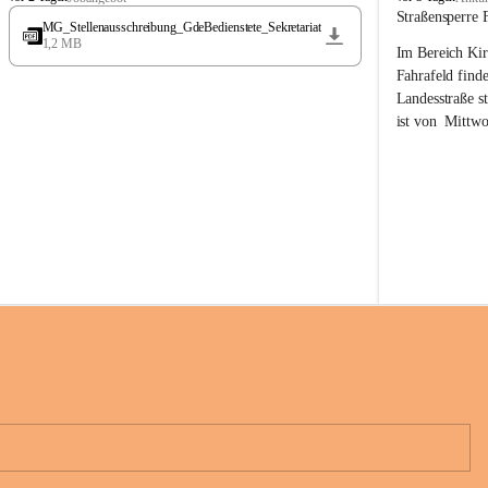
t
t
Straßensperre 
MG_Stellenausschreibung_GdeBedienstete_Sekretariat
ö
ö
1,2 MB
Im Bereich Kir
s
s
s
s
Fahrafeld finde
i
i
Landesstraße s
n
n
ist von  
Mittwo
g
g
22.08.2026 ges