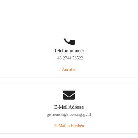
Stössing 7, 3073 Stössing, AUT
Auf Karte ansehen
Telefonnummer
+43 2744 53522
Anrufen
E-Mail Adresse
gemeinde@stoessing.gv.at
E-Mail schreiben