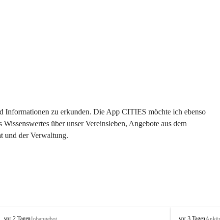
 und Informationen zu erkunden. Die App CITIES möchte ich ebenso 
es Wissenswertes über unser Vereinsleben, Angebote aus dem 
t und der Verwaltung. 
S
S
vor 2 Tagen
vor 3 Tagen
Jobangebot
Ankü