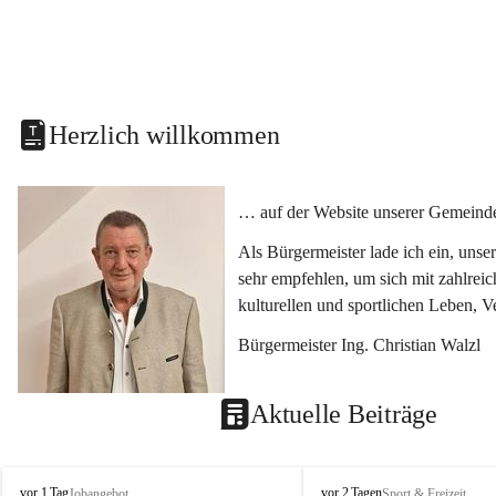
Herzlich willkommen
… auf der Website unserer Gemeinde
Als Bürgermeister lade ich ein, uns
sehr empfehlen, um sich mit zahlrei
kulturellen und sportlichen Leben, 
Bürgermeister Ing. Christian Walzl
Aktuelle Beiträge
S
S
vor 1 Tag
vor 2 Tagen
Jobangebot
Sport & Freizeit