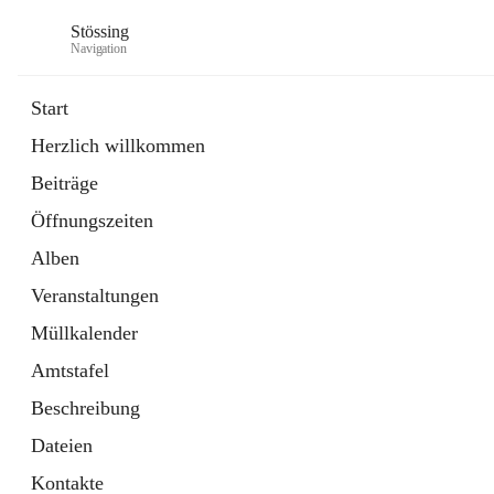
Stössing
Navigation
Start
Herzlich willkommen
öffnet
Erhebungsblatt Trinkwasser
Beiträge
in
Datei
neuem
Öffnungszeiten
Tab
öffnet
Kindergarten
in
Ordner
Alben
neuem
Tab
Veranstaltungen
Müllkalender
Amtstafel
Beschreibung
Dateien
Kontakte