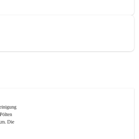
reinigung 
Pölten 
km. Die 