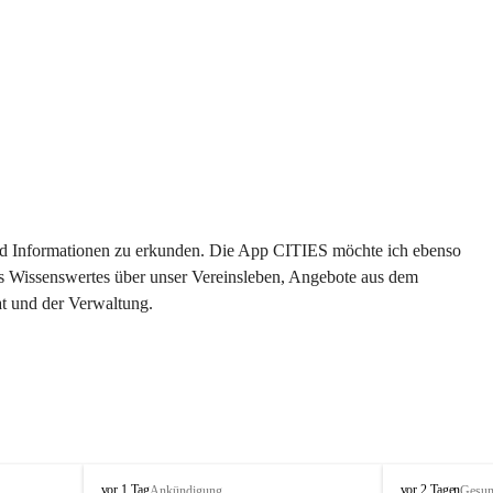
 und Informationen zu erkunden. Die App CITIES möchte ich ebenso 
es Wissenswertes über unser Vereinsleben, Angebote aus dem 
t und der Verwaltung. 
S
S
vor 1 Tag
vor 2 Tagen
Ankündigung
Gesun