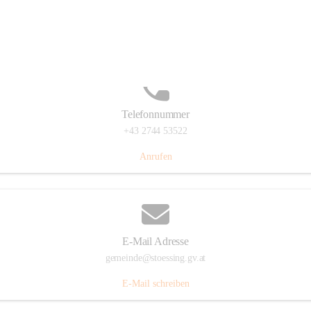
Stössing 7, 3073 Stössing, AUT
Auf Karte ansehen
Telefonnummer
+43 2744 53522
Anrufen
E-Mail Adresse
gemeinde@stoessing.gv.at
E-Mail schreiben