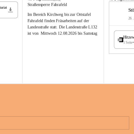
t
t
Straßensperre Fahrafeld
ariat
ö
ö
St
Im Bereich Kirchweg bis zur Ortstafel 
s
s
26. 
s
s
Fahrafeld finden Fräsarbeiten auf der 
i
i
Landesstraße statt. Die Landesstraße L132 
n
n
ist von  
Mittwoch 12.08.2026 bis Samstag 
g
g
Hitzew
22.08.2026 gesperrt!
1 Seite
•