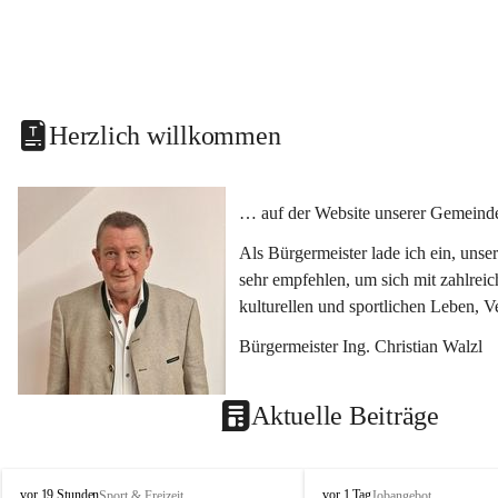
Herzlich willkommen
… auf der Website unserer Gemeinde
Als Bürgermeister lade ich ein, uns
sehr empfehlen, um sich mit zahlrei
kulturellen und sportlichen Leben, 
Bürgermeister Ing. Christian Walzl
Aktuelle Beiträge
S
S
vor 19 Stunden
vor 1 Tag
Sport & Freizeit
Jobangebot