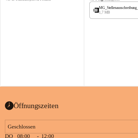
t
t
MG_Stellenausschreibung
ö
ö
1,7 MB
s
s
s
s
i
i
n
n
g
g
Öffnungszeiten
Geschlossen
DO
08:00
-
12:00