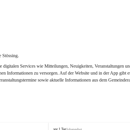
 Stössing.
ere digitalen Services wie Mitteilungen, Neuigkeiten, Veranstaltungen
chen Informationen zu versorgen. Auf der Website und in der App gibt 
Veranstaltungstermine sowie aktuelle Informationen aus dem Gemeindera
S
vor 1 Tag
Jobangebot