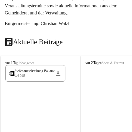
Veranstaltungstermine sowie aktuelle Informationen aus dem 
Gemeinderat und der Verwaltung. 
Bürgermeister Ing. Christian Walzl
Aktuelle Beiträge
S
S
vor 1 Tag
vor 2 Tagen
Jobangebot
Sport & Freizeit
t
t
Stellenausschreibung Bauamt
ö
ö
0,4 MB
s
s
s
s
i
i
n
n
g
g