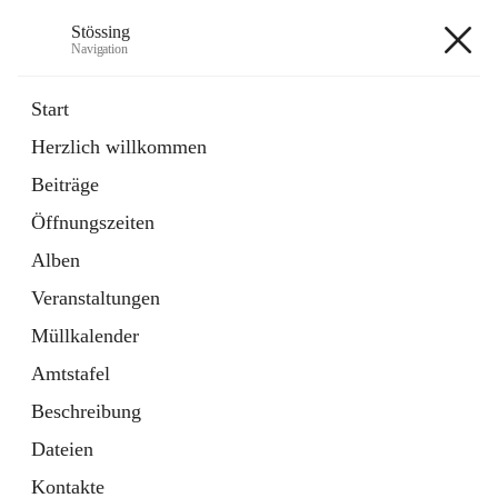
Stössing
Navigation
Stössing
Start
Herzlich willkommen
öffnet
Erhebungsblatt Trinkwasser
Beiträge
in
Datei
neuem
Öffnungszeiten
Tab
öffnet
Kindergarten
in
Ordner
Alben
neuem
Tab
Veranstaltungen
+9
Müllkalender
Amtstafel
Beschreibung
Dateien
Hauptadresse
Kontakte