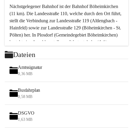
Nächstgelegener Bahnhof ist der Bahnhof Böheimkirchen 
(11 km). Die Landesstraße 110, welche durch den Ort führt, 
stellt die Verbindung zur Landesstraße 119 (Altlengbach - 
Hainfeld) sowie zur Landesstraße 129 (Böheimkirchen - St. 
Pölten) her. In Plosdorf (Gemeindegebiet Böheimkirchen) 
besteht eine Anschlussstelle zur Westautobahn (A 1).
Mit einem PKW ist St. Pölten in ca. 30 Minuten erreichbar, 
Dateien
Wien erreicht man in ca. 45 Minuten.
Stössing zählt noch zum Naherholungsraum Wien sowie 
Amtssignatur
zum Naherholungsraum St. Pölten. Viele Bauernhöfe hatten 
0,36 MB
„ihre Wiener“. Seit 1960 bauten viele Wiener 
Wochenendhäuser im Gemeindegebiet. Wegen des 
Busfahrplan
waldreichen Jagdgebietes haben viele Jagdpächter ihre 
0,58 MB
Jagdgäste.
DSGVO
Das Wandern ist aus touristischer Sicht die bedeutendste 
1,63 MB
Tätigkeit. Das hügelige Gebiet mit Wanderwegen durch 
Wiesen, Wälder und Obstkulturen lädt dazu ein. Gefördert 