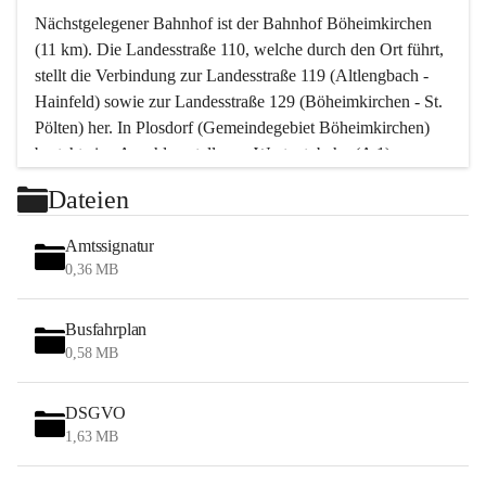
Nächstgelegener Bahnhof ist der Bahnhof Böheimkirchen 
(11 km). Die Landesstraße 110, welche durch den Ort führt, 
stellt die Verbindung zur Landesstraße 119 (Altlengbach - 
Hainfeld) sowie zur Landesstraße 129 (Böheimkirchen - St. 
Pölten) her. In Plosdorf (Gemeindegebiet Böheimkirchen) 
besteht eine Anschlussstelle zur Westautobahn (A 1).
Mit einem PKW ist St. Pölten in ca. 30 Minuten erreichbar, 
Dateien
Wien erreicht man in ca. 45 Minuten.
Stössing zählt noch zum Naherholungsraum Wien sowie 
Amtssignatur
zum Naherholungsraum St. Pölten. Viele Bauernhöfe hatten 
0,36 MB
„ihre Wiener“. Seit 1960 bauten viele Wiener 
Wochenendhäuser im Gemeindegebiet. Wegen des 
Busfahrplan
waldreichen Jagdgebietes haben viele Jagdpächter ihre 
0,58 MB
Jagdgäste.
DSGVO
Das Wandern ist aus touristischer Sicht die bedeutendste 
1,63 MB
Tätigkeit. Das hügelige Gebiet mit Wanderwegen durch 
Wiesen, Wälder und Obstkulturen lädt dazu ein. Gefördert 