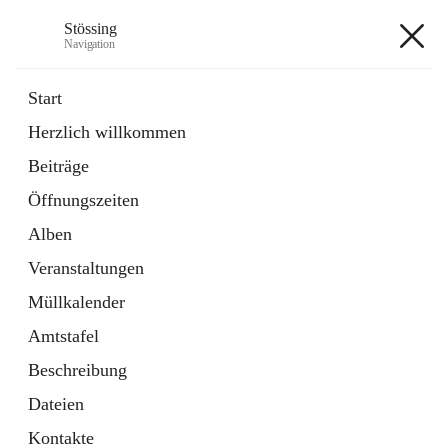
Stössing
Navigation
Stössing
Start
Herzlich willkommen
öffnet
Erhebungsblatt Trinkwasser
Beiträge
in
Datei
neuem
Öffnungszeiten
Tab
öffnet
Kindergarten
in
Ordner
Alben
neuem
Tab
Veranstaltungen
+9
Müllkalender
Amtstafel
Beschreibung
Dateien
Hauptadresse
Kontakte