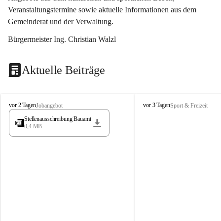
Veranstaltungstermine sowie aktuelle Informationen aus dem 
Gemeinderat und der Verwaltung. 
Bürgermeister Ing. Christian Walzl
Aktuelle Beiträge
S
S
vor 2 Tagen
vor 3 Tagen
Jobangebot
Sport & Freizeit
t
t
Stellenausschreibung Bauamt
ö
ö
0,4 MB
s
s
s
s
i
i
n
n
g
g