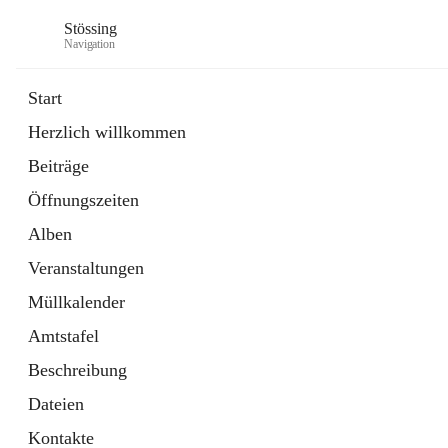
Stössing
Navigation
Start
Herzlich willkommen
öffnet
Erhebungsblatt Trinkwasser
Beiträge
in
Datei
neuem
Öffnungszeiten
Tab
öffnet
Kindergarten
in
Ordner
Alben
neuem
Tab
Veranstaltungen
Müllkalender
Amtstafel
Beschreibung
Dateien
Kontakte