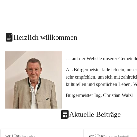
Herzlich willkommen
… auf der Website unserer Gemeinde
Als Bürgermeister lade ich ein, uns
sehr empfehlen, um sich mit zahlrei
kulturellen und sportlichen Leben, 
Bürgermeister Ing. Christian Walzl
Aktuelle Beiträge
S
S
vor 1 Tag
vor 2 Tagen
Jobangebot
Sport & Freizeit