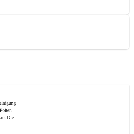
reinigung 
Pölten 
km. Die 