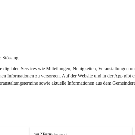
 Stössing.
ere digitalen Services wie Mitteilungen, Neuigkeiten, Veranstaltungen
chen Informationen zu versorgen. Auf der Website und in der App gibt 
Veranstaltungstermine sowie aktuelle Informationen aus dem Gemeindera
S
vor 2 Tagen
Jobangebot