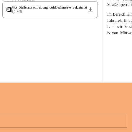
t
t
Straßensperre 
MG_Stellenausschreibung_GdeBedienstete_Sekretariat
ö
ö
1,2 MB
Im Bereich Kir
s
s
s
s
Fahrafeld finde
i
i
Landesstraße s
n
n
ist von  
Mittwo
g
g
22.08.2026 ges