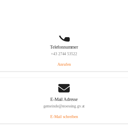
Stössing 7, 3073 Stössing, AUT
Auf Karte ansehen
Telefonnummer
+43 2744 53522
Anrufen
E-Mail Adresse
gemeinde@stoessing.gv.at
E-Mail schreiben