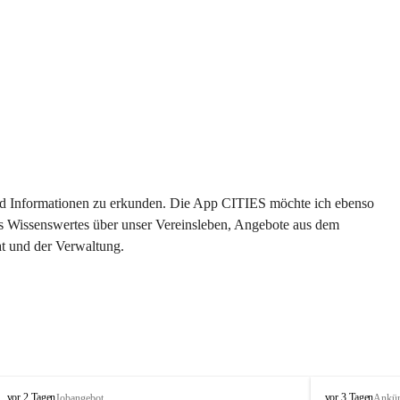
 und Informationen zu erkunden. Die App CITIES möchte ich ebenso 
es Wissenswertes über unser Vereinsleben, Angebote aus dem 
t und der Verwaltung. 
S
S
vor 2 Tagen
vor 3 Tagen
Jobangebot
Ankü