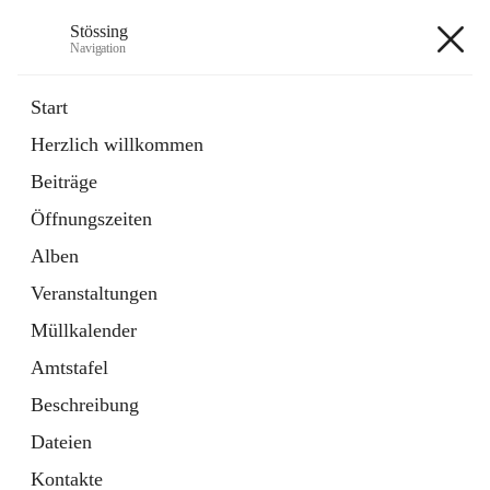
Stössing
Navigation
Stössing
Start
Herzlich willkommen
öffnet
Erhebungsblatt Trinkwasser
Beiträge
in
Datei
neuem
Öffnungszeiten
Tab
öffnet
Kindergarten
in
Ordner
Alben
neuem
Tab
Veranstaltungen
+9
Müllkalender
Amtstafel
Beschreibung
Dateien
Hauptadresse
Kontakte