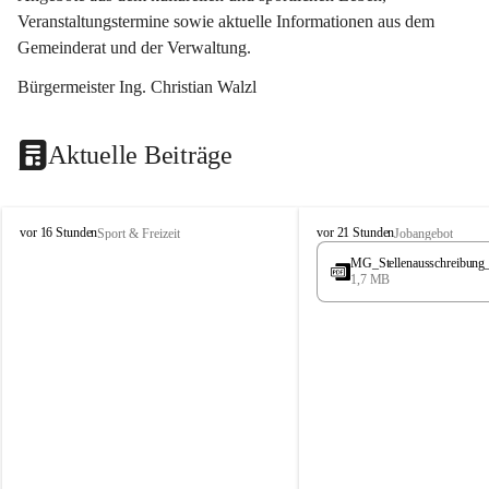
Veranstaltungstermine sowie aktuelle Informationen aus dem 
Gemeinderat und der Verwaltung. 
Bürgermeister Ing. Christian Walzl
Aktuelle Beiträge
S
S
vor 16 Stunden
vor 21 Stunden
Sport & Freizeit
Jobangebot
t
t
MG_Stellenausschreibung
ö
ö
1,7 MB
s
s
s
s
i
i
n
n
g
g