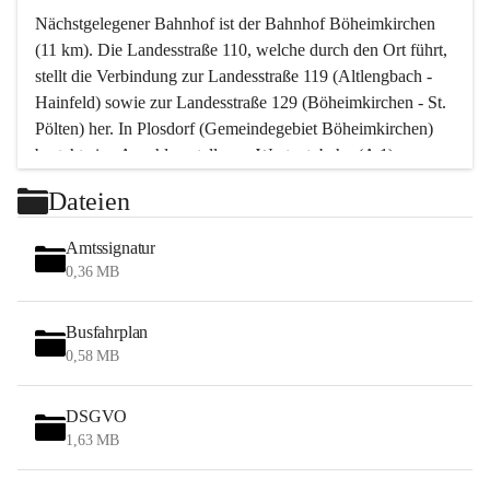
Nächstgelegener Bahnhof ist der Bahnhof Böheimkirchen 
(11 km). Die Landesstraße 110, welche durch den Ort führt, 
stellt die Verbindung zur Landesstraße 119 (Altlengbach - 
Hainfeld) sowie zur Landesstraße 129 (Böheimkirchen - St. 
Pölten) her. In Plosdorf (Gemeindegebiet Böheimkirchen) 
besteht eine Anschlussstelle zur Westautobahn (A 1).
Mit einem PKW ist St. Pölten in ca. 30 Minuten erreichbar, 
Dateien
Wien erreicht man in ca. 45 Minuten.
Stössing zählt noch zum Naherholungsraum Wien sowie 
Amtssignatur
zum Naherholungsraum St. Pölten. Viele Bauernhöfe hatten 
0,36 MB
„ihre Wiener“. Seit 1960 bauten viele Wiener 
Wochenendhäuser im Gemeindegebiet. Wegen des 
Busfahrplan
waldreichen Jagdgebietes haben viele Jagdpächter ihre 
0,58 MB
Jagdgäste.
DSGVO
Das Wandern ist aus touristischer Sicht die bedeutendste 
1,63 MB
Tätigkeit. Das hügelige Gebiet mit Wanderwegen durch 
Wiesen, Wälder und Obstkulturen lädt dazu ein. Gefördert 