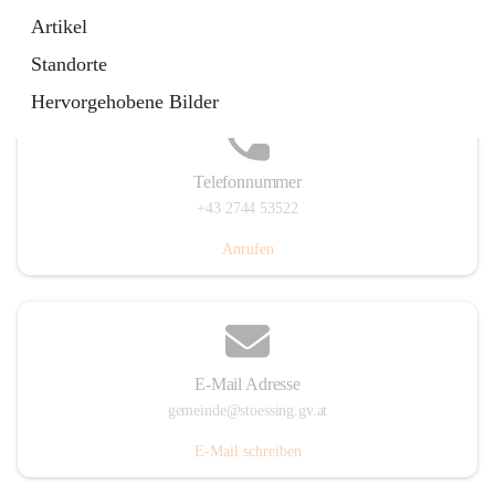
Stössing 7, 3073 Stössing, AUT
Artikel
Auf Karte ansehen
Standorte
Hervorgehobene Bilder
Telefonnummer
+43 2744 53522
Anrufen
E-Mail Adresse
gemeinde@stoessing.gv.at
E-Mail schreiben