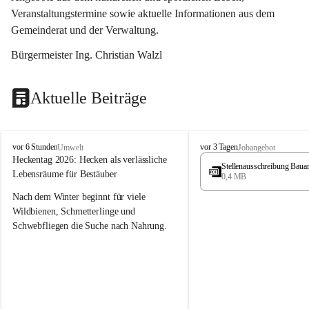
Veranstaltungstermine sowie aktuelle Informationen aus dem 
Gemeinderat und der Verwaltung. 
Bürgermeister Ing. Christian Walzl
Aktuelle Beiträge
S
S
vor 6 Stunden
vor 3 Tagen
Umwelt
Jobangebot
t
t
Heckentag 2026: Hecken als verlässliche 
Stellenausschreibung Baua
ö
ö
Lebensräume für Bestäuber
0,4 MB
s
s
s
s
Nach dem Winter beginnt für viele 
i
i
Wildbienen, Schmetterlinge und 
n
n
Schwebfliegen die Suche nach Nahrung. 
g
g
Gerade in dieser Zeit, wenn erst wenige 
Pflanzen blühen, sind heimische Hecken 
von besonderer Bedeutung. Mit ihren 
frühen Blüten liefern sie wertvollen Pollen 
und Nektar und schaffen damit wichtige 