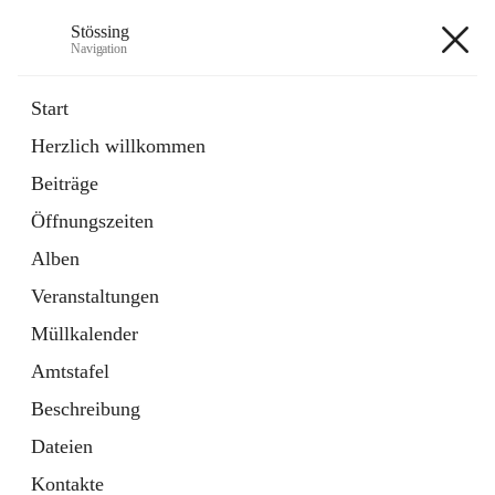
Stössing
Navigation
Stössing
Start
Herzlich willkommen
öffnet
Erhebungsblatt Trinkwasser
Beiträge
in
Datei
neuem
Öffnungszeiten
Tab
öffnet
Kindergarten
in
Ordner
Alben
neuem
Tab
Veranstaltungen
+9
Müllkalender
Amtstafel
Beschreibung
Dateien
Hauptadresse
Kontakte