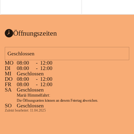
Voraussetzungen für einen erfolgreichen 
Start ins Jahr. Beim Heckentag 2026 
können ab 1. September wieder heimische 
Sträucher, Bäume und Heckenpakete aus 
regionalem Saatgut bestellt werden, die 
Öffnungszeiten
Vielfalt in Gärten bringen und zugleich 
wertvolle Lebensräume für Bestäuber 
schaffen.
Geschlossen
Wie wichtig Hecken sind zeigt das 
österreichweite Forschungsprojekt 
MO
08:00
-
12:00
DI
08:00
-
12:00
„Heckenleben“ des Vereins Regionale 
MI
Geschlossen
Gehölzvermehrung. Die Untersuchungen 
DO
08:00
-
12:00
machen deutlich, dass Bestäuber auf ein 
FR
08:00
-
12:00
möglichst durchgehendes 
SA
Geschlossen
Nahrungsangebot angewiesen sind. 
Mariä Himmelfahrt:
Heimische Hecken können 
Die Öffnungszeiten können an diesem Feiertag abweichen.
SO
Geschlossen
Versorgungslücken schließen, weil 
Zuletzt bearbeitet: 11.04.2025
unterschiedliche Gehölzarten zu 
verschiedenen Zeitpunkten blühen und 
sich im Jahresverlauf ergänzen.