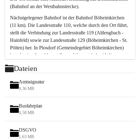
(Bahnhof an der Westbahnstrecke).
Nächstgelegener Bahnhof ist der Bahnhof Böheimkirchen 
(11 km). Die Landesstraße 110, welche durch den Ort führt, 
stellt die Verbindung zur Landesstraße 119 (Altlengbach - 
Hainfeld) sowie zur Landesstraße 129 (Böheimkirchen - St. 
Pölten) her. In Plosdorf (Gemeindegebiet Böheimkirchen) 
besteht eine Anschlussstelle zur Westautobahn (A 1).
Mit einem PKW ist St. Pölten in ca. 30 Minuten erreichbar, 
Dateien
Wien erreicht man in ca. 45 Minuten.
Stössing zählt noch zum Naherholungsraum Wien sowie 
Amtssignatur
zum Naherholungsraum St. Pölten. Viele Bauernhöfe hatten 
0,36 MB
„ihre Wiener“. Seit 1960 bauten viele Wiener 
Wochenendhäuser im Gemeindegebiet. Wegen des 
Busfahrplan
waldreichen Jagdgebietes haben viele Jagdpächter ihre 
0,58 MB
Jagdgäste.
DSGVO
Das Wandern ist aus touristischer Sicht die bedeutendste 
1,63 MB
Tätigkeit. Das hügelige Gebiet mit Wanderwegen durch 