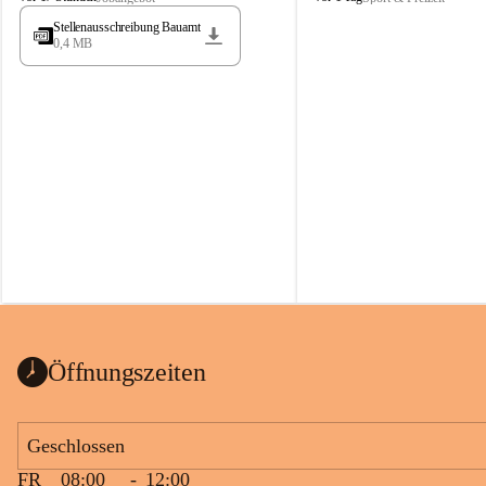
t
t
Stellenausschreibung Bauamt
ö
ö
0,4 MB
s
s
s
s
i
i
n
n
g
g
Öffnungszeiten
Geschlossen
FR
08:00
-
12:00