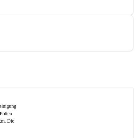
reinigung 
Pölten 
km. Die 