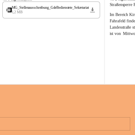
t
t
Straßensperre 
MG_Stellenausschreibung_GdeBedienstete_Sekretariat
ö
ö
1,2 MB
Im Bereich Kir
s
s
s
s
Fahrafeld finde
i
i
Landesstraße s
n
n
ist von  
Mittwo
g
g
22.08.2026 ges