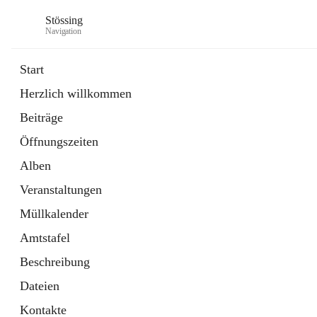
Stössing
Navigation
Start
Herzlich willkommen
öffnet
Erhebungsblatt Trinkwasser
Beiträge
in
Datei
neuem
Öffnungszeiten
Tab
öffnet
Kindergarten
in
Ordner
Alben
neuem
Tab
Veranstaltungen
Müllkalender
Amtstafel
Beschreibung
Dateien
Kontakte