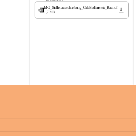
t
MG_Stellenausschreibung_GdeBedienstete_Bauhof
ö
1,7 MB
s
s
i
n
g