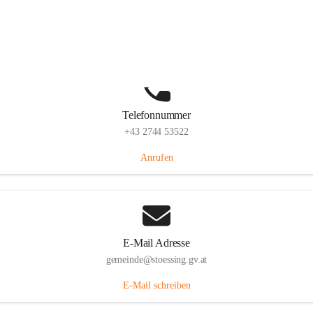
Stössing 7, 3073 Stössing, AUT
Auf Karte ansehen
Telefonnummer
+43 2744 53522
Anrufen
E-Mail Adresse
gemeinde@stoessing.gv.at
E-Mail schreiben