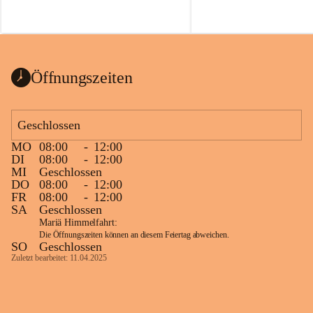
Voraussetzungen für einen erfolgreichen 
Start ins Jahr. Beim Heckentag 2026 
können ab 1. September wieder heimische 
Sträucher, Bäume und Heckenpakete aus 
regionalem Saatgut bestellt werden, die 
Öffnungszeiten
Vielfalt in Gärten bringen und zugleich 
wertvolle Lebensräume für Bestäuber 
schaffen.
Geschlossen
Wie wichtig Hecken sind zeigt das 
österreichweite Forschungsprojekt 
MO
08:00
-
12:00
DI
08:00
-
12:00
„Heckenleben“ des Vereins Regionale 
MI
Geschlossen
Gehölzvermehrung. Die Untersuchungen 
DO
08:00
-
12:00
machen deutlich, dass Bestäuber auf ein 
FR
08:00
-
12:00
möglichst durchgehendes 
SA
Geschlossen
Nahrungsangebot angewiesen sind. 
Mariä Himmelfahrt:
Heimische Hecken können 
Die Öffnungszeiten können an diesem Feiertag abweichen.
SO
Geschlossen
Versorgungslücken schließen, weil 
Zuletzt bearbeitet: 11.04.2025
unterschiedliche Gehölzarten zu 
verschiedenen Zeitpunkten blühen und 
sich im Jahresverlauf ergänzen.