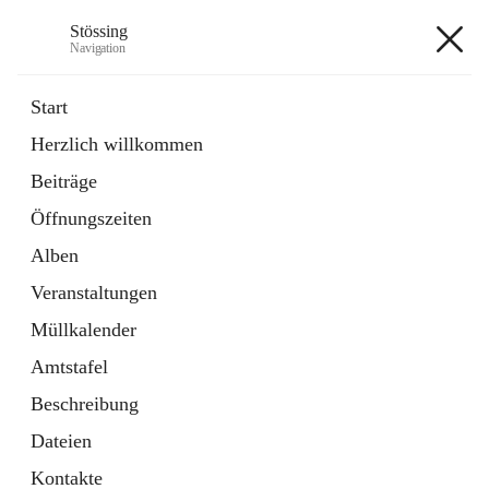
Stössing
Navigation
Stössing
Start
Herzlich willkommen
öffnet
Erhebungsblatt Trinkwasser
Beiträge
in
Datei
neuem
Öffnungszeiten
Tab
öffnet
Kindergarten
in
Ordner
Alben
neuem
Tab
Veranstaltungen
+9
Müllkalender
Amtstafel
Beschreibung
Dateien
Hauptadresse
Kontakte