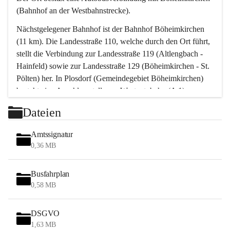
(Bahnhof an der Westbahnstrecke).
Nächstgelegener Bahnhof ist der Bahnhof Böheimkirchen 
(11 km). Die Landesstraße 110, welche durch den Ort führt, 
stellt die Verbindung zur Landesstraße 119 (Altlengbach - 
Hainfeld) sowie zur Landesstraße 129 (Böheimkirchen - St. 
Pölten) her. In Plosdorf (Gemeindegebiet Böheimkirchen) 
besteht eine Anschlussstelle zur Westautobahn (A 1).
Mit einem PKW ist St. Pölten in ca. 30 Minuten erreichbar, 
Dateien
Wien erreicht man in ca. 45 Minuten.
Stössing zählt noch zum Naherholungsraum Wien sowie 
Amtssignatur
zum Naherholungsraum St. Pölten. Viele Bauernhöfe hatten 
0,36 MB
„ihre Wiener“. Seit 1960 bauten viele Wiener 
Wochenendhäuser im Gemeindegebiet. Wegen des 
Busfahrplan
waldreichen Jagdgebietes haben viele Jagdpächter ihre 
0,58 MB
Jagdgäste.
DSGVO
Das Wandern ist aus touristischer Sicht die bedeutendste 
1,63 MB
Tätigkeit. Das hügelige Gebiet mit Wanderwegen durch 