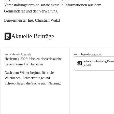
Veranstaltungstermine sowie aktuelle Informationen aus dem 
Gemeinderat und der Verwaltung. 
Bürgermeister Ing. Christian Walzl
Aktuelle Beiträge
S
S
vor 5 Stunden
vor 3 Tagen
Umwelt
Jobangebot
t
t
Heckentag 2026: Hecken als verlässliche 
Stellenausschreibung Baua
ö
ö
Lebensräume für Bestäuber
0,4 MB
s
s
s
s
Nach dem Winter beginnt für viele 
i
i
Wildbienen, Schmetterlinge und 
n
n
Schwebfliegen die Suche nach Nahrung. 
g
g
Gerade in dieser Zeit, wenn erst wenige 
Pflanzen blühen, sind heimische Hecken 
von besonderer Bedeutung. Mit ihren 
frühen Blüten liefern sie wertvollen Pollen 
und Nektar und schaffen damit wichtige 