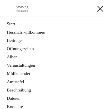
Stössing
Navigation
Stössing
Start
Herzlich willkommen
öffnet
Erhebungsblatt Trinkwasser
Beiträge
in
Datei
neuem
Öffnungszeiten
Tab
öffnet
Kindergarten
in
Ordner
Alben
neuem
Tab
Veranstaltungen
+9
Müllkalender
Amtstafel
Beschreibung
Dateien
Hauptadresse
Kontakte