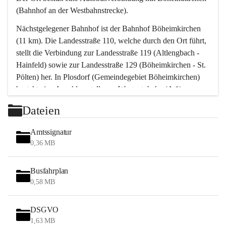
(Bahnhof an der Westbahnstrecke).
Nächstgelegener Bahnhof ist der Bahnhof Böheimkirchen 
(11 km). Die Landesstraße 110, welche durch den Ort führt, 
stellt die Verbindung zur Landesstraße 119 (Altlengbach - 
Hainfeld) sowie zur Landesstraße 129 (Böheimkirchen - St. 
Pölten) her. In Plosdorf (Gemeindegebiet Böheimkirchen) 
besteht eine Anschlussstelle zur Westautobahn (A 1).
Mit einem PKW ist St. Pölten in ca. 30 Minuten erreichbar, 
Dateien
Wien erreicht man in ca. 45 Minuten.
Stössing zählt noch zum Naherholungsraum Wien sowie 
Amtssignatur
zum Naherholungsraum St. Pölten. Viele Bauernhöfe hatten 
0,36 MB
„ihre Wiener“. Seit 1960 bauten viele Wiener 
Wochenendhäuser im Gemeindegebiet. Wegen des 
Busfahrplan
waldreichen Jagdgebietes haben viele Jagdpächter ihre 
0,58 MB
Jagdgäste.
DSGVO
Das Wandern ist aus touristischer Sicht die bedeutendste 
1,63 MB
Tätigkeit. Das hügelige Gebiet mit Wanderwegen durch 