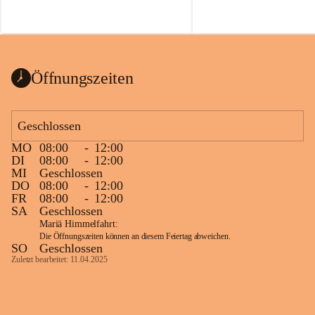
Voraussetzungen für einen erfolgreichen 
Start ins Jahr. Beim Heckentag 2026 
können ab 1. September wieder heimische 
Sträucher, Bäume und Heckenpakete aus 
regionalem Saatgut bestellt werden, die 
Öffnungszeiten
Vielfalt in Gärten bringen und zugleich 
wertvolle Lebensräume für Bestäuber 
schaffen.
Geschlossen
Wie wichtig Hecken sind zeigt das 
österreichweite Forschungsprojekt 
MO
08:00
-
12:00
DI
08:00
-
12:00
„Heckenleben“ des Vereins Regionale 
MI
Geschlossen
Gehölzvermehrung. Die Untersuchungen 
DO
08:00
-
12:00
machen deutlich, dass Bestäuber auf ein 
FR
08:00
-
12:00
möglichst durchgehendes 
SA
Geschlossen
Nahrungsangebot angewiesen sind. 
Mariä Himmelfahrt:
Heimische Hecken können 
Die Öffnungszeiten können an diesem Feiertag abweichen.
SO
Geschlossen
Versorgungslücken schließen, weil 
Zuletzt bearbeitet: 11.04.2025
unterschiedliche Gehölzarten zu 
verschiedenen Zeitpunkten blühen und 
sich im Jahresverlauf ergänzen.