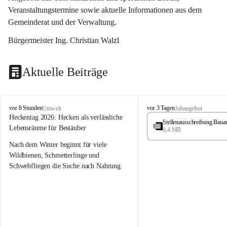
Veranstaltungstermine sowie aktuelle Informationen aus dem 
Gemeinderat und der Verwaltung. 
Bürgermeister Ing. Christian Walzl
Aktuelle Beiträge
S
S
vor 8 Stunden
vor 3 Tagen
Umwelt
Jobangebot
t
t
Heckentag 2026: Hecken als verlässliche 
Stellenausschreibung Baua
ö
ö
Lebensräume für Bestäuber
0,4 MB
s
s
s
s
Nach dem Winter beginnt für viele 
i
i
Wildbienen, Schmetterlinge und 
n
n
Schwebfliegen die Suche nach Nahrung. 
g
g
Gerade in dieser Zeit, wenn erst wenige 
Pflanzen blühen, sind heimische Hecken 
von besonderer Bedeutung. Mit ihren 
frühen Blüten liefern sie wertvollen Pollen 
und Nektar und schaffen damit wichtige 