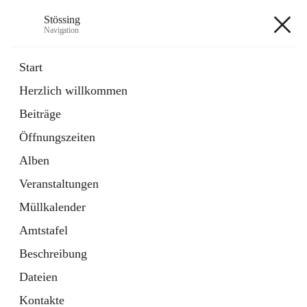
Stössing
Navigation
Stössing
Start
Herzlich willkommen
öffnet
Erhebungsblatt Trinkwasser
Beiträge
in
Datei
neuem
Öffnungszeiten
Tab
öffnet
Kindergarten
in
Ordner
Alben
neuem
Tab
Veranstaltungen
+9
Müllkalender
Amtstafel
Beschreibung
Dateien
Hauptadresse
Kontakte