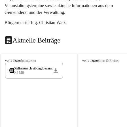
Veranstaltungstermine sowie aktuelle Informationen aus dem 
Gemeinderat und der Verwaltung. 
Bürgermeister Ing. Christian Walzl
Aktuelle Beiträge
S
S
vor 3 Tagen
vor 3 Tagen
Jobangebot
Sport & Freizeit
t
t
Stellenausschreibung Bauamt
ö
ö
0,4 MB
s
s
s
s
i
i
n
n
g
g