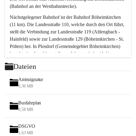
(Bahnhof an der Westbahnstrecke).
Nächstgelegener Bahnhof ist der Bahnhof Böheimkirchen 
(11 km). Die Landesstraße 110, welche durch den Ort führt, 
stellt die Verbindung zur Landesstraße 119 (Altlengbach - 
Hainfeld) sowie zur Landesstraße 129 (Böheimkirchen - St. 
Pölten) her. In Plosdorf (Gemeindegebiet Böheimkirchen) 
besteht eine Anschlussstelle zur Westautobahn (A 1).
Mit einem PKW ist St. Pölten in ca. 30 Minuten erreichbar, 
Dateien
Wien erreicht man in ca. 45 Minuten.
Stössing zählt noch zum Naherholungsraum Wien sowie 
Amtssignatur
zum Naherholungsraum St. Pölten. Viele Bauernhöfe hatten 
0,36 MB
„ihre Wiener“. Seit 1960 bauten viele Wiener 
Wochenendhäuser im Gemeindegebiet. Wegen des 
Busfahrplan
waldreichen Jagdgebietes haben viele Jagdpächter ihre 
0,58 MB
Jagdgäste.
DSGVO
Das Wandern ist aus touristischer Sicht die bedeutendste 
1,63 MB
Tätigkeit. Das hügelige Gebiet mit Wanderwegen durch 