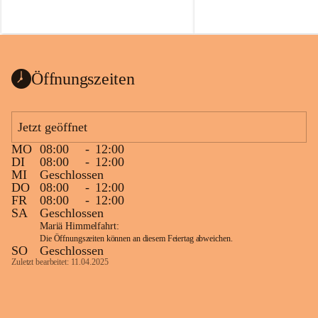
Voraussetzungen für einen erfolgreichen 
Start ins Jahr. Beim Heckentag 2026 
können ab 1. September wieder heimische 
Sträucher, Bäume und Heckenpakete aus 
regionalem Saatgut bestellt werden, die 
Öffnungszeiten
Vielfalt in Gärten bringen und zugleich 
wertvolle Lebensräume für Bestäuber 
schaffen.
Jetzt geöffnet
Wie wichtig Hecken sind zeigt das 
österreichweite Forschungsprojekt 
MO
08:00
-
12:00
DI
08:00
-
12:00
„Heckenleben“ des Vereins Regionale 
MI
Geschlossen
Gehölzvermehrung. Die Untersuchungen 
DO
08:00
-
12:00
machen deutlich, dass Bestäuber auf ein 
FR
08:00
-
12:00
möglichst durchgehendes 
SA
Geschlossen
Nahrungsangebot angewiesen sind. 
Mariä Himmelfahrt:
Heimische Hecken können 
Die Öffnungszeiten können an diesem Feiertag abweichen.
SO
Geschlossen
Versorgungslücken schließen, weil 
Zuletzt bearbeitet: 11.04.2025
unterschiedliche Gehölzarten zu 
verschiedenen Zeitpunkten blühen und 
sich im Jahresverlauf ergänzen.