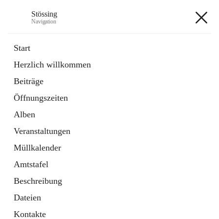
Stössing
Navigation
Stössing
Start
Herzlich willkommen
öffnet
Erhebungsblatt Trinkwasser
Beiträge
in
Datei
neuem
Öffnungszeiten
Tab
öffnet
Kindergarten
in
Ordner
Alben
neuem
Tab
Veranstaltungen
+9
Müllkalender
Amtstafel
Beschreibung
Dateien
Hauptadresse
Kontakte