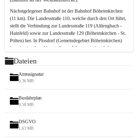
Nächstgelegener Bahnhof ist der Bahnhof Böheimkirchen 
(11 km). Die Landesstraße 110, welche durch den Ort führt, 
stellt die Verbindung zur Landesstraße 119 (Altlengbach - 
Hainfeld) sowie zur Landesstraße 129 (Böheimkirchen - St. 
Pölten) her. In Plosdorf (Gemeindegebiet Böheimkirchen) 
besteht eine Anschlussstelle zur Westautobahn (A 1).
Mit einem PKW ist St. Pölten in ca. 30 Minuten erreichbar, 
Dateien
Wien erreicht man in ca. 45 Minuten.
Stössing zählt noch zum Naherholungsraum Wien sowie 
Amtssignatur
zum Naherholungsraum St. Pölten. Viele Bauernhöfe hatten 
0,36 MB
„ihre Wiener“. Seit 1960 bauten viele Wiener 
Wochenendhäuser im Gemeindegebiet. Wegen des 
Busfahrplan
waldreichen Jagdgebietes haben viele Jagdpächter ihre 
0,58 MB
Jagdgäste.
DSGVO
Das Wandern ist aus touristischer Sicht die bedeutendste 
1,63 MB
Tätigkeit. Das hügelige Gebiet mit Wanderwegen durch 
Wiesen, Wälder und Obstkulturen lädt dazu ein. Gefördert 