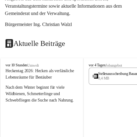
Veranstaltungstermine sowie aktuelle Informationen aus dem 
Gemeinderat und der Verwaltung. 
Bürgermeister Ing. Christian Walzl
Aktuelle Beiträge
S
S
vor 10 Stunden
vor 4 Tagen
Umwelt
Jobangebot
t
t
Heckentag 2026: Hecken als verlässliche 
Stellenausschreibung Baua
ö
ö
Lebensräume für Bestäuber
0,4 MB
s
s
s
s
Nach dem Winter beginnt für viele 
i
i
Wildbienen, Schmetterlinge und 
n
n
Schwebfliegen die Suche nach Nahrung. 
g
g
Gerade in dieser Zeit, wenn erst wenige 
Pflanzen blühen, sind heimische Hecken 
von besonderer Bedeutung. Mit ihren 
frühen Blüten liefern sie wertvollen Pollen 
und Nektar und schaffen damit wichtige 