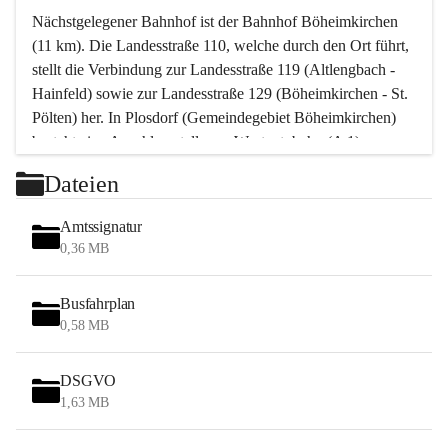
Nächstgelegener Bahnhof ist der Bahnhof Böheimkirchen 
(11 km). Die Landesstraße 110, welche durch den Ort führt, 
stellt die Verbindung zur Landesstraße 119 (Altlengbach - 
Hainfeld) sowie zur Landesstraße 129 (Böheimkirchen - St. 
Pölten) her. In Plosdorf (Gemeindegebiet Böheimkirchen) 
besteht eine Anschlussstelle zur Westautobahn (A 1).
Mit einem PKW ist St. Pölten in ca. 30 Minuten erreichbar, 
Dateien
Wien erreicht man in ca. 45 Minuten.
Stössing zählt noch zum Naherholungsraum Wien sowie 
Amtssignatur
zum Naherholungsraum St. Pölten. Viele Bauernhöfe hatten 
0,36 MB
„ihre Wiener“. Seit 1960 bauten viele Wiener 
Wochenendhäuser im Gemeindegebiet. Wegen des 
Busfahrplan
waldreichen Jagdgebietes haben viele Jagdpächter ihre 
0,58 MB
Jagdgäste.
DSGVO
Das Wandern ist aus touristischer Sicht die bedeutendste 
1,63 MB
Tätigkeit. Das hügelige Gebiet mit Wanderwegen durch 
Wiesen, Wälder und Obstkulturen lädt dazu ein. Gefördert 