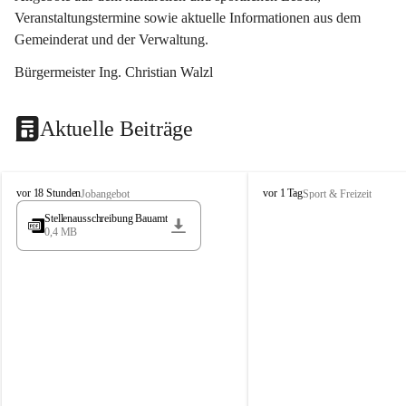
Veranstaltungstermine sowie aktuelle Informationen aus dem 
Gemeinderat und der Verwaltung. 
Bürgermeister Ing. Christian Walzl
Aktuelle Beiträge
S
S
vor 18 Stunden
vor 1 Tag
Jobangebot
Sport & Freizeit
t
t
Stellenausschreibung Bauamt
ö
ö
0,4 MB
s
s
s
s
i
i
n
n
g
g