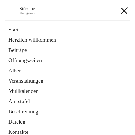
Stössing
Navigation
Stössing
Start
Herzlich willkommen
öffnet
Erhebungsblatt Trinkwasser
Beiträge
in
Datei
neuem
Öffnungszeiten
Tab
öffnet
Kindergarten
in
Ordner
Alben
neuem
Tab
Veranstaltungen
+9
Müllkalender
Amtstafel
Beschreibung
Dateien
Hauptadresse
Kontakte