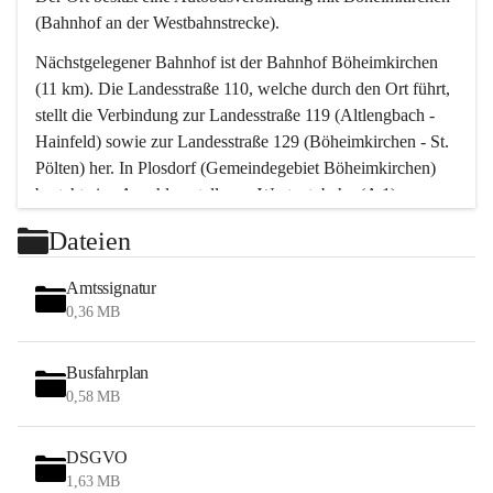
(Bahnhof an der Westbahnstrecke).
Nächstgelegener Bahnhof ist der Bahnhof Böheimkirchen 
(11 km). Die Landesstraße 110, welche durch den Ort führt, 
stellt die Verbindung zur Landesstraße 119 (Altlengbach - 
Hainfeld) sowie zur Landesstraße 129 (Böheimkirchen - St. 
Pölten) her. In Plosdorf (Gemeindegebiet Böheimkirchen) 
besteht eine Anschlussstelle zur Westautobahn (A 1).
Mit einem PKW ist St. Pölten in ca. 30 Minuten erreichbar, 
Dateien
Wien erreicht man in ca. 45 Minuten.
Stössing zählt noch zum Naherholungsraum Wien sowie 
Amtssignatur
zum Naherholungsraum St. Pölten. Viele Bauernhöfe hatten 
0,36 MB
„ihre Wiener“. Seit 1960 bauten viele Wiener 
Wochenendhäuser im Gemeindegebiet. Wegen des 
Busfahrplan
waldreichen Jagdgebietes haben viele Jagdpächter ihre 
0,58 MB
Jagdgäste.
DSGVO
Das Wandern ist aus touristischer Sicht die bedeutendste 
1,63 MB
Tätigkeit. Das hügelige Gebiet mit Wanderwegen durch 