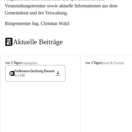
Veranstaltungstermine sowie aktuelle Informationen aus dem 
Gemeinderat und der Verwaltung. 
Bürgermeister Ing. Christian Walzl
Aktuelle Beiträge
S
S
vor 2 Tagen
vor 3 Tagen
Jobangebot
Sport & Freizeit
t
t
Stellenausschreibung Bauamt
ö
ö
0,4 MB
s
s
s
s
i
i
n
n
g
g