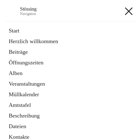
Stössing
Navigation
Stössing
Start
Herzlich willkommen
öffnet
Erhebungsblatt Trinkwasser
Beiträge
in
Datei
neuem
Öffnungszeiten
Tab
öffnet
Kindergarten
in
Ordner
Alben
neuem
Tab
Veranstaltungen
+9
Müllkalender
Amtstafel
Beschreibung
Dateien
Hauptadresse
Kontakte