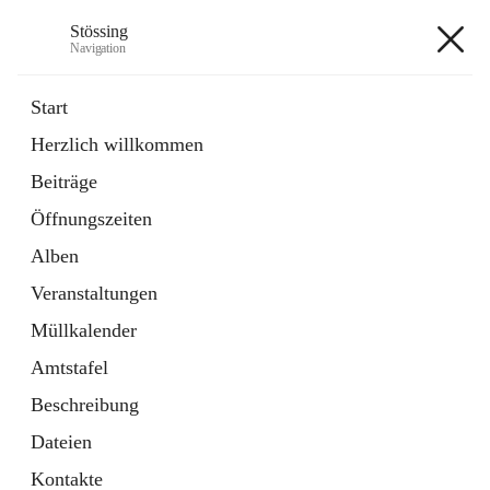
Stössing
Navigation
Stössing
Start
Herzlich willkommen
öffnet
Erhebungsblatt Trinkwasser
Beiträge
in
Datei
neuem
Öffnungszeiten
Tab
öffnet
Kindergarten
in
Ordner
Alben
neuem
Tab
Veranstaltungen
+9
Müllkalender
Amtstafel
Beschreibung
Dateien
Hauptadresse
Kontakte