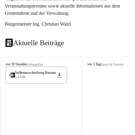
Veranstaltungstermine sowie aktuelle Informationen aus dem 
Gemeinderat und der Verwaltung. 
Bürgermeister Ing. Christian Walzl
Aktuelle Beiträge
S
S
vor 19 Stunden
vor 1 Tag
Jobangebot
Sport & Freizeit
t
t
Stellenausschreibung Bauamt
ö
ö
0,4 MB
s
s
s
s
i
i
n
n
g
g