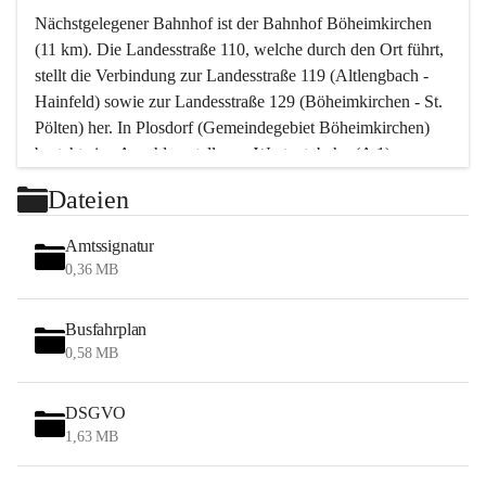
Nächstgelegener Bahnhof ist der Bahnhof Böheimkirchen 
(11 km). Die Landesstraße 110, welche durch den Ort führt, 
stellt die Verbindung zur Landesstraße 119 (Altlengbach - 
Hainfeld) sowie zur Landesstraße 129 (Böheimkirchen - St. 
Pölten) her. In Plosdorf (Gemeindegebiet Böheimkirchen) 
besteht eine Anschlussstelle zur Westautobahn (A 1).
Mit einem PKW ist St. Pölten in ca. 30 Minuten erreichbar, 
Dateien
Wien erreicht man in ca. 45 Minuten.
Stössing zählt noch zum Naherholungsraum Wien sowie 
Amtssignatur
zum Naherholungsraum St. Pölten. Viele Bauernhöfe hatten 
0,36 MB
„ihre Wiener“. Seit 1960 bauten viele Wiener 
Wochenendhäuser im Gemeindegebiet. Wegen des 
Busfahrplan
waldreichen Jagdgebietes haben viele Jagdpächter ihre 
0,58 MB
Jagdgäste.
DSGVO
Das Wandern ist aus touristischer Sicht die bedeutendste 
1,63 MB
Tätigkeit. Das hügelige Gebiet mit Wanderwegen durch 
Wiesen, Wälder und Obstkulturen lädt dazu ein. Gefördert 