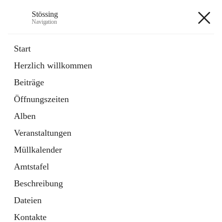
Stössing
Navigation
Stössing
Start
Herzlich willkommen
öffnet
Erhebungsblatt Trinkwasser
Beiträge
in
Datei
neuem
Öffnungszeiten
Tab
öffnet
Kindergarten
in
Ordner
Alben
neuem
Tab
Veranstaltungen
+9
Müllkalender
Amtstafel
Beschreibung
Dateien
Hauptadresse
Kontakte