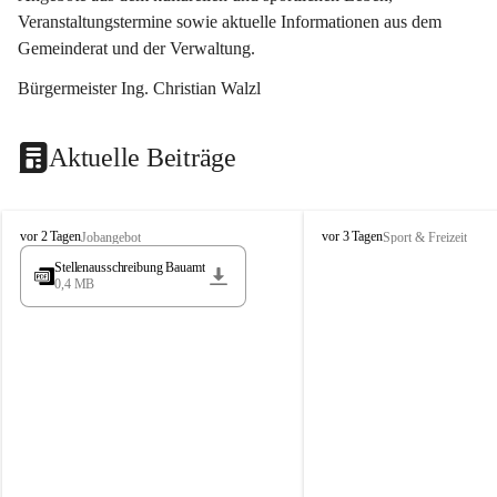
Veranstaltungstermine sowie aktuelle Informationen aus dem 
Gemeinderat und der Verwaltung. 
Bürgermeister Ing. Christian Walzl
Aktuelle Beiträge
S
S
vor 2 Tagen
vor 3 Tagen
Jobangebot
Sport & Freizeit
t
t
Stellenausschreibung Bauamt
ö
ö
0,4 MB
s
s
s
s
i
i
n
n
g
g