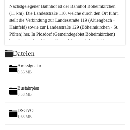
Nächstgelegener Bahnhof ist der Bahnhof Böheimkirchen 
(11 km). Die Landesstraße 110, welche durch den Ort führt, 
stellt die Verbindung zur Landesstraße 119 (Altlengbach - 
Hainfeld) sowie zur Landesstraße 129 (Böheimkirchen - St. 
Pölten) her. In Plosdorf (Gemeindegebiet Böheimkirchen) 
besteht eine Anschlussstelle zur Westautobahn (A 1).
Mit einem PKW ist St. Pölten in ca. 30 Minuten erreichbar, 
Dateien
Wien erreicht man in ca. 45 Minuten.
Stössing zählt noch zum Naherholungsraum Wien sowie 
Amtssignatur
zum Naherholungsraum St. Pölten. Viele Bauernhöfe hatten 
0,36 MB
„ihre Wiener“. Seit 1960 bauten viele Wiener 
Wochenendhäuser im Gemeindegebiet. Wegen des 
Busfahrplan
waldreichen Jagdgebietes haben viele Jagdpächter ihre 
0,58 MB
Jagdgäste.
DSGVO
Das Wandern ist aus touristischer Sicht die bedeutendste 
1,63 MB
Tätigkeit. Das hügelige Gebiet mit Wanderwegen durch 
Wiesen, Wälder und Obstkulturen lädt dazu ein. Gefördert 