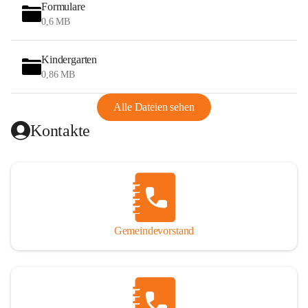
wurde das Wandern auch durch den Bau des Hegerberg-
Formulare
Schutzhauses (Josef-Enzinger-Schutzhaus) im Jahr 1930 am 
0,6 MB
Gipfel des Hegerberges (655 m). 1978 brannte das 
Schutzhaus ab und wurde 1979 neu errichtet.
Kindergarten
0,86 MB
Heute ist das Reiten eine weitere Tätigkeit von touristischer 
Bedeutung. Es gibt im Gemeindegebiet mehrere 
Alle Dateien sehen
Möglichkeiten, den Reit- und Gespannfahrsport auszuüben 
Kontakte
und Pferde einzustellen.
Stössing ist Teil der 
Leader-Region
 Elsbeere Wienerwald. 
In den letzten Jahren wurde die 
Elsbeere
 als Kulturgut der 
Region um Stössing wiederentdeckt und wird nun 
zunehmend auch einem breiten Publikum näher gebracht.
Gemeindevorstand