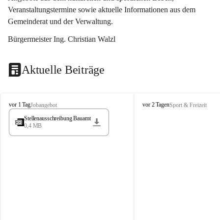
Veranstaltungstermine sowie aktuelle Informationen aus dem 
Gemeinderat und der Verwaltung. 
Bürgermeister Ing. Christian Walzl
Aktuelle Beiträge
S
S
vor 1 Tag
vor 2 Tagen
Jobangebot
Sport & Freizeit
t
t
Stellenausschreibung Bauamt
ö
ö
0,4 MB
s
s
s
s
i
i
n
n
g
g