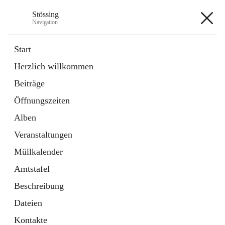
Stössing
Navigation
Stössing
Start
Herzlich willkommen
öffnet
Erhebungsblatt Trinkwasser
Beiträge
in
Datei
neuem
Öffnungszeiten
Tab
öffnet
Kindergarten
in
Ordner
Alben
neuem
Tab
Veranstaltungen
+9
Müllkalender
Amtstafel
Beschreibung
Dateien
Hauptadresse
Kontakte