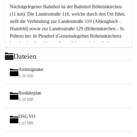
Nächstgelegener Bahnhof ist der Bahnhof Böheimkirchen 
(11 km). Die Landesstraße 110, welche durch den Ort führt, 
stellt die Verbindung zur Landesstraße 119 (Altlengbach - 
Hainfeld) sowie zur Landesstraße 129 (Böheimkirchen - St. 
Pölten) her. In Plosdorf (Gemeindegebiet Böheimkirchen) 
besteht eine Anschlussstelle zur Westautobahn (A 1).
Mit einem PKW ist St. Pölten in ca. 30 Minuten erreichbar, 
Dateien
Wien erreicht man in ca. 45 Minuten.
Stössing zählt noch zum Naherholungsraum Wien sowie 
Amtssignatur
zum Naherholungsraum St. Pölten. Viele Bauernhöfe hatten 
0,36 MB
„ihre Wiener“. Seit 1960 bauten viele Wiener 
Wochenendhäuser im Gemeindegebiet. Wegen des 
Busfahrplan
waldreichen Jagdgebietes haben viele Jagdpächter ihre 
0,58 MB
Jagdgäste.
DSGVO
Das Wandern ist aus touristischer Sicht die bedeutendste 
1,63 MB
Tätigkeit. Das hügelige Gebiet mit Wanderwegen durch 
Wiesen, Wälder und Obstkulturen lädt dazu ein. Gefördert 