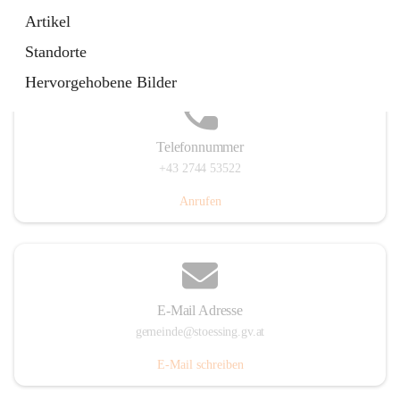
Stössing 7, 3073 Stössing, AUT
Artikel
Auf Karte ansehen
Standorte
Hervorgehobene Bilder
Telefonnummer
+43 2744 53522
Anrufen
E-Mail Adresse
gemeinde@stoessing.gv.at
E-Mail schreiben