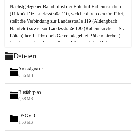
Nächstgelegener Bahnhof ist der Bahnhof Böheimkirchen 
(11 km). Die Landesstraße 110, welche durch den Ort führt, 
stellt die Verbindung zur Landesstraße 119 (Altlengbach - 
Hainfeld) sowie zur Landesstraße 129 (Böheimkirchen - St. 
Pölten) her. In Plosdorf (Gemeindegebiet Böheimkirchen) 
besteht eine Anschlussstelle zur Westautobahn (A 1).
Mit einem PKW ist St. Pölten in ca. 30 Minuten erreichbar, 
Dateien
Wien erreicht man in ca. 45 Minuten.
Stössing zählt noch zum Naherholungsraum Wien sowie 
Amtssignatur
zum Naherholungsraum St. Pölten. Viele Bauernhöfe hatten 
0,36 MB
„ihre Wiener“. Seit 1960 bauten viele Wiener 
Wochenendhäuser im Gemeindegebiet. Wegen des 
Busfahrplan
waldreichen Jagdgebietes haben viele Jagdpächter ihre 
0,58 MB
Jagdgäste.
DSGVO
Das Wandern ist aus touristischer Sicht die bedeutendste 
1,63 MB
Tätigkeit. Das hügelige Gebiet mit Wanderwegen durch 
Wiesen, Wälder und Obstkulturen lädt dazu ein. Gefördert 