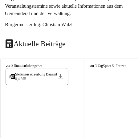
Veranstaltungstermine sowie aktuelle Informationen aus dem 
Gemeinderat und der Verwaltung. 
Bürgermeister Ing. Christian Walzl
Aktuelle Beiträge
S
S
vor 8 Stunden
vor 1 Tag
Jobangebot
Sport & Freizeit
t
t
Stellenausschreibung Bauamt
ö
ö
0,4 MB
s
s
s
s
i
i
n
n
g
g