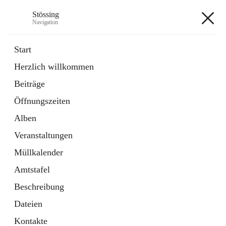
Stössing
Navigation
Stössing
Start
Herzlich willkommen
öffnet
Erhebungsblatt Trinkwasser
Beiträge
in
Datei
neuem
Öffnungszeiten
Tab
öffnet
Kindergarten
in
Ordner
Alben
neuem
Tab
Veranstaltungen
+9
Müllkalender
Amtstafel
Beschreibung
Dateien
Hauptadresse
Kontakte