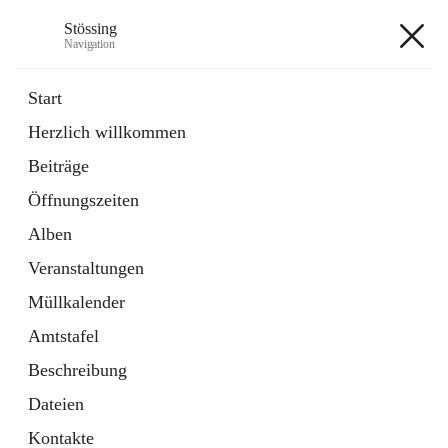
Stössing
Navigation
Stössing
Start
Herzlich willkommen
öffnet
Erhebungsblatt Trinkwasser
Beiträge
in
Datei
neuem
Öffnungszeiten
Tab
öffnet
Kindergarten
in
Ordner
Alben
neuem
Tab
Veranstaltungen
+9
Müllkalender
Amtstafel
Beschreibung
Dateien
Hauptadresse
Kontakte