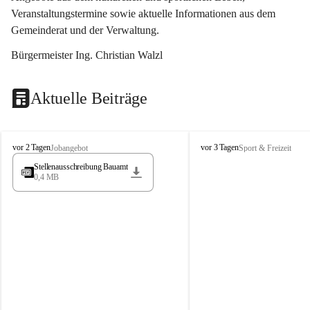
Veranstaltungstermine sowie aktuelle Informationen aus dem 
Gemeinderat und der Verwaltung. 
Bürgermeister Ing. Christian Walzl
Aktuelle Beiträge
S
S
vor 2 Tagen
vor 3 Tagen
Jobangebot
Sport & Freizeit
t
t
Stellenausschreibung Bauamt
ö
ö
0,4 MB
s
s
s
s
i
i
n
n
g
g