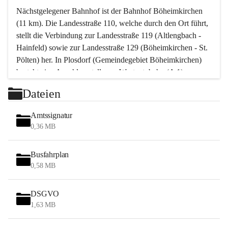
Nächstgelegener Bahnhof ist der Bahnhof Böheimkirchen 
(11 km). Die Landesstraße 110, welche durch den Ort führt, 
stellt die Verbindung zur Landesstraße 119 (Altlengbach - 
Hainfeld) sowie zur Landesstraße 129 (Böheimkirchen - St. 
Pölten) her. In Plosdorf (Gemeindegebiet Böheimkirchen) 
besteht eine Anschlussstelle zur Westautobahn (A 1).
Mit einem PKW ist St. Pölten in ca. 30 Minuten erreichbar, 
Dateien
Wien erreicht man in ca. 45 Minuten.
Stössing zählt noch zum Naherholungsraum Wien sowie 
Amtssignatur
zum Naherholungsraum St. Pölten. Viele Bauernhöfe hatten 
0,36 MB
„ihre Wiener“. Seit 1960 bauten viele Wiener 
Wochenendhäuser im Gemeindegebiet. Wegen des 
Busfahrplan
waldreichen Jagdgebietes haben viele Jagdpächter ihre 
0,58 MB
Jagdgäste.
DSGVO
Das Wandern ist aus touristischer Sicht die bedeutendste 
1,63 MB
Tätigkeit. Das hügelige Gebiet mit Wanderwegen durch 
Wiesen, Wälder und Obstkulturen lädt dazu ein. Gefördert 