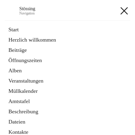
Stössing
Navigation
Stössing
Start
Herzlich willkommen
öffnet
Erhebungsblatt Trinkwasser
Beiträge
in
Datei
neuem
Öffnungszeiten
Tab
öffnet
Kindergarten
in
Ordner
Alben
neuem
Tab
Veranstaltungen
+9
Müllkalender
Amtstafel
Beschreibung
Dateien
Hauptadresse
Kontakte