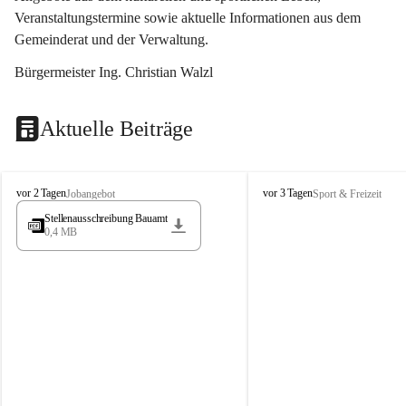
Veranstaltungstermine sowie aktuelle Informationen aus dem 
Gemeinderat und der Verwaltung. 
Bürgermeister Ing. Christian Walzl
Aktuelle Beiträge
S
S
vor 2 Tagen
vor 3 Tagen
Jobangebot
Sport & Freizeit
t
t
Stellenausschreibung Bauamt
ö
ö
0,4 MB
s
s
s
s
i
i
n
n
g
g