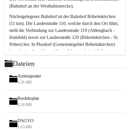
(Bahnhof an der Westbahnstrecke).
Nächstgelegener Bahnhof ist der Bahnhof Böheimkirchen 
(11 km). Die Landesstraße 110, welche durch den Ort führt, 
stellt die Verbindung zur Landesstraße 119 (Altlengbach - 
Hainfeld) sowie zur Landesstraße 129 (Böheimkirchen - St. 
Pölten) her. In Plosdorf (Gemeindegebiet Böheimkirchen) 
besteht eine Anschlussstelle zur Westautobahn (A 1).
Mit einem PKW ist St. Pölten in ca. 30 Minuten erreichbar, 
Dateien
Wien erreicht man in ca. 45 Minuten.
Stössing zählt noch zum Naherholungsraum Wien sowie 
Amtssignatur
zum Naherholungsraum St. Pölten. Viele Bauernhöfe hatten 
0,36 MB
„ihre Wiener“. Seit 1960 bauten viele Wiener 
Wochenendhäuser im Gemeindegebiet. Wegen des 
Busfahrplan
waldreichen Jagdgebietes haben viele Jagdpächter ihre 
0,58 MB
Jagdgäste.
DSGVO
Das Wandern ist aus touristischer Sicht die bedeutendste 
1,63 MB
Tätigkeit. Das hügelige Gebiet mit Wanderwegen durch 