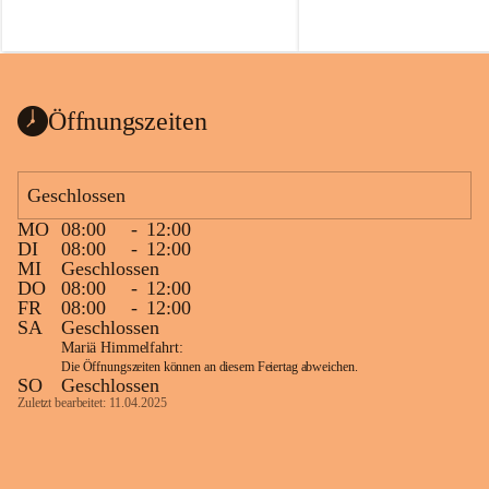
Voraussetzungen für einen erfolgreichen 
Start ins Jahr. Beim Heckentag 2026 
können ab 1. September wieder heimische 
Sträucher, Bäume und Heckenpakete aus 
regionalem Saatgut bestellt werden, die 
Öffnungszeiten
Vielfalt in Gärten bringen und zugleich 
wertvolle Lebensräume für Bestäuber 
schaffen.
Geschlossen
Wie wichtig Hecken sind zeigt das 
österreichweite Forschungsprojekt 
MO
08:00
-
12:00
DI
08:00
-
12:00
„Heckenleben“ des Vereins Regionale 
MI
Geschlossen
Gehölzvermehrung. Die Untersuchungen 
DO
08:00
-
12:00
machen deutlich, dass Bestäuber auf ein 
FR
08:00
-
12:00
möglichst durchgehendes 
SA
Geschlossen
Nahrungsangebot angewiesen sind. 
Mariä Himmelfahrt:
Heimische Hecken können 
Die Öffnungszeiten können an diesem Feiertag abweichen.
SO
Geschlossen
Versorgungslücken schließen, weil 
Zuletzt bearbeitet: 11.04.2025
unterschiedliche Gehölzarten zu 
verschiedenen Zeitpunkten blühen und 
sich im Jahresverlauf ergänzen.