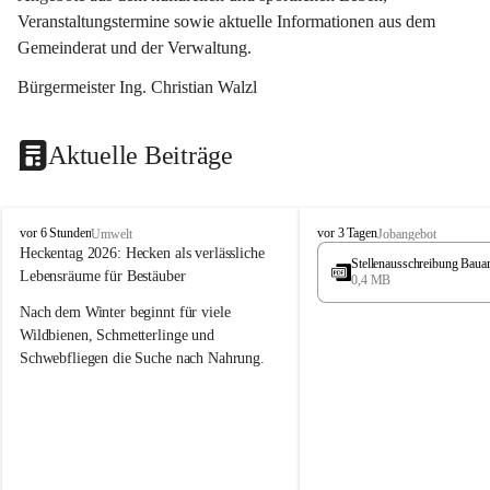
Veranstaltungstermine sowie aktuelle Informationen aus dem 
Gemeinderat und der Verwaltung. 
Bürgermeister Ing. Christian Walzl
Aktuelle Beiträge
S
S
vor 6 Stunden
vor 3 Tagen
Umwelt
Jobangebot
t
t
Heckentag 2026: Hecken als verlässliche 
Stellenausschreibung Baua
ö
ö
Lebensräume für Bestäuber
0,4 MB
s
s
s
s
Nach dem Winter beginnt für viele 
i
i
Wildbienen, Schmetterlinge und 
n
n
Schwebfliegen die Suche nach Nahrung. 
g
g
Gerade in dieser Zeit, wenn erst wenige 
Pflanzen blühen, sind heimische Hecken 
von besonderer Bedeutung. Mit ihren 
frühen Blüten liefern sie wertvollen Pollen 
und Nektar und schaffen damit wichtige 