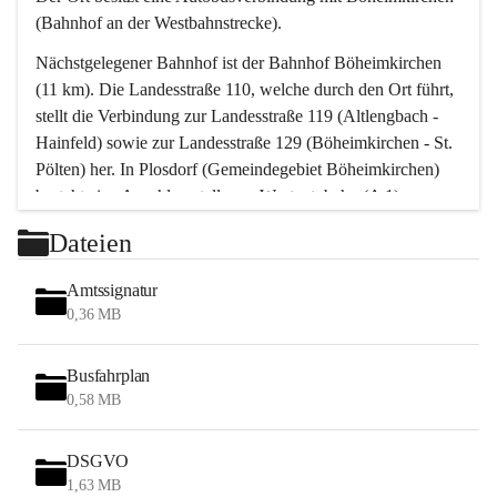
(Bahnhof an der Westbahnstrecke).
Nächstgelegener Bahnhof ist der Bahnhof Böheimkirchen 
(11 km). Die Landesstraße 110, welche durch den Ort führt, 
stellt die Verbindung zur Landesstraße 119 (Altlengbach - 
Hainfeld) sowie zur Landesstraße 129 (Böheimkirchen - St. 
Pölten) her. In Plosdorf (Gemeindegebiet Böheimkirchen) 
besteht eine Anschlussstelle zur Westautobahn (A 1).
Mit einem PKW ist St. Pölten in ca. 30 Minuten erreichbar, 
Dateien
Wien erreicht man in ca. 45 Minuten.
Stössing zählt noch zum Naherholungsraum Wien sowie 
Amtssignatur
zum Naherholungsraum St. Pölten. Viele Bauernhöfe hatten 
0,36 MB
„ihre Wiener“. Seit 1960 bauten viele Wiener 
Wochenendhäuser im Gemeindegebiet. Wegen des 
Busfahrplan
waldreichen Jagdgebietes haben viele Jagdpächter ihre 
0,58 MB
Jagdgäste.
DSGVO
Das Wandern ist aus touristischer Sicht die bedeutendste 
1,63 MB
Tätigkeit. Das hügelige Gebiet mit Wanderwegen durch 