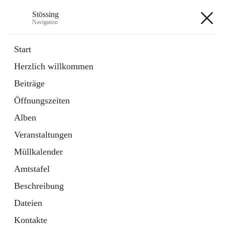
Stössing
Navigation
Stössing
Start
Herzlich willkommen
öffnet
Erhebungsblatt Trinkwasser
Beiträge
in
Datei
neuem
Öffnungszeiten
Tab
öffnet
Kindergarten
in
Ordner
Alben
neuem
Tab
Veranstaltungen
+9
Müllkalender
Amtstafel
Beschreibung
Dateien
Hauptadresse
Kontakte