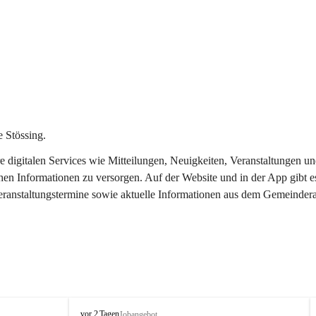
 Stössing.
ere digitalen Services wie Mitteilungen, Neuigkeiten, Veranstaltungen
chen Informationen zu versorgen. Auf der Website und in der App gibt 
Veranstaltungstermine sowie aktuelle Informationen aus dem Gemeindera
S
vor 2 Tagen
Jobangebot