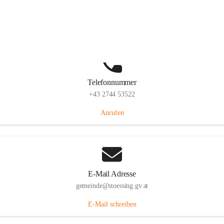
Stössing 7, 3073 Stössing, AUT
Auf Karte ansehen
Telefonnummer
+43 2744 53522
Anrufen
E-Mail Adresse
gemeinde@stoessing.gv.at
E-Mail schreiben