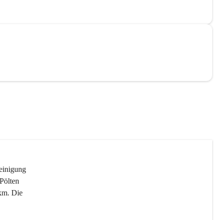
reinigung 
Pölten 
km. Die 