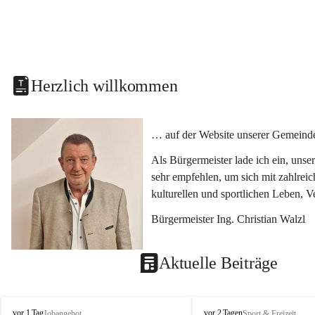
Herzlich willkommen
… auf der Website unserer Gemeinde
Als Bürgermeister lade ich ein, uns
sehr empfehlen, um sich mit zahlrei
kulturellen und sportlichen Leben, 
Bürgermeister Ing. Christian Walzl
Aktuelle Beiträge
S
S
vor 1 Tag
vor 2 Tagen
Jobangebot
Sport & Freizeit