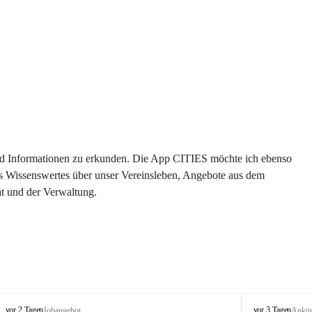
 und Informationen zu erkunden. Die App CITIES möchte ich ebenso 
es Wissenswertes über unser Vereinsleben, Angebote aus dem 
t und der Verwaltung. 
S
S
vor 2 Tagen
vor 3 Tagen
Jobangebot
Ankü