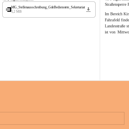
t
t
Straßensperre 
MG_Stellenausschreibung_GdeBedienstete_Sekretariat
ö
ö
1,2 MB
Im Bereich Kir
s
s
s
s
Fahrafeld finde
i
i
Landesstraße s
n
n
ist von  
Mittwo
g
g
22.08.2026 ges