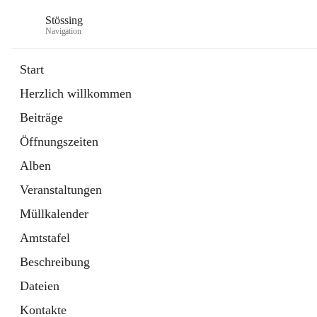
Stössing
Navigation
Start
Herzlich willkommen
öffnet
Erhebungsblatt Trinkwasser
Beiträge
in
Datei
neuem
Öffnungszeiten
Tab
öffnet
Kindergarten
in
Ordner
Alben
neuem
Tab
Veranstaltungen
Müllkalender
Amtstafel
Beschreibung
Dateien
Kontakte