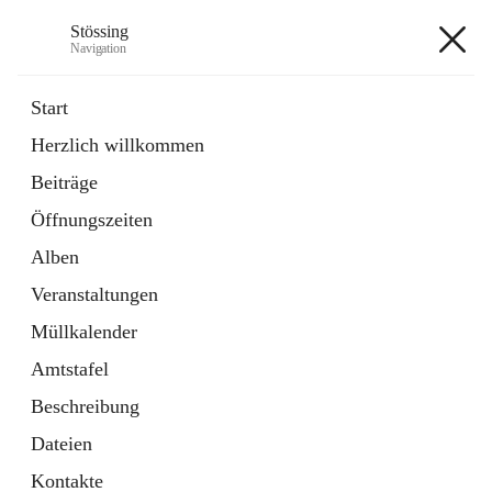
Stössing
Navigation
Stössing
Start
Herzlich willkommen
öffnet
Erhebungsblatt Trinkwasser
Beiträge
in
Datei
neuem
Öffnungszeiten
Tab
öffnet
Kindergarten
in
Ordner
Alben
neuem
Tab
Veranstaltungen
+9
Müllkalender
Amtstafel
Beschreibung
Dateien
Hauptadresse
Kontakte