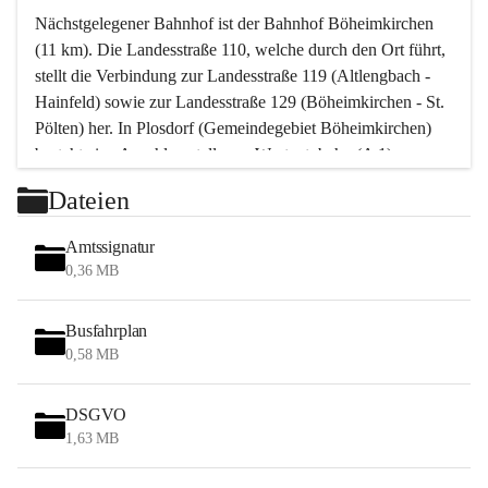
Nächstgelegener Bahnhof ist der Bahnhof Böheimkirchen 
(11 km). Die Landesstraße 110, welche durch den Ort führt, 
stellt die Verbindung zur Landesstraße 119 (Altlengbach - 
Hainfeld) sowie zur Landesstraße 129 (Böheimkirchen - St. 
Pölten) her. In Plosdorf (Gemeindegebiet Böheimkirchen) 
besteht eine Anschlussstelle zur Westautobahn (A 1).
Mit einem PKW ist St. Pölten in ca. 30 Minuten erreichbar, 
Dateien
Wien erreicht man in ca. 45 Minuten.
Stössing zählt noch zum Naherholungsraum Wien sowie 
Amtssignatur
zum Naherholungsraum St. Pölten. Viele Bauernhöfe hatten 
0,36 MB
„ihre Wiener“. Seit 1960 bauten viele Wiener 
Wochenendhäuser im Gemeindegebiet. Wegen des 
Busfahrplan
waldreichen Jagdgebietes haben viele Jagdpächter ihre 
0,58 MB
Jagdgäste.
DSGVO
Das Wandern ist aus touristischer Sicht die bedeutendste 
1,63 MB
Tätigkeit. Das hügelige Gebiet mit Wanderwegen durch 
Wiesen, Wälder und Obstkulturen lädt dazu ein. Gefördert 