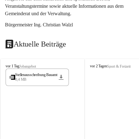
Veranstaltungstermine sowie aktuelle Informationen aus dem 
Gemeinderat und der Verwaltung. 
Bürgermeister Ing. Christian Walzl
Aktuelle Beiträge
S
S
vor 1 Tag
vor 2 Tagen
Jobangebot
Sport & Freizeit
t
t
Stellenausschreibung Bauamt
ö
ö
0,4 MB
s
s
s
s
i
i
n
n
g
g