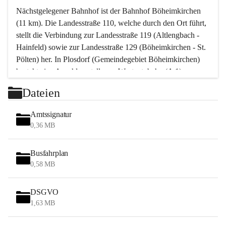
Nächstgelegener Bahnhof ist der Bahnhof Böheimkirchen 
(11 km). Die Landesstraße 110, welche durch den Ort führt, 
stellt die Verbindung zur Landesstraße 119 (Altlengbach - 
Hainfeld) sowie zur Landesstraße 129 (Böheimkirchen - St. 
Pölten) her. In Plosdorf (Gemeindegebiet Böheimkirchen) 
besteht eine Anschlussstelle zur Westautobahn (A 1).
Mit einem PKW ist St. Pölten in ca. 30 Minuten erreichbar, 
Dateien
Wien erreicht man in ca. 45 Minuten.
Stössing zählt noch zum Naherholungsraum Wien sowie 
Amtssignatur
zum Naherholungsraum St. Pölten. Viele Bauernhöfe hatten 
0,36 MB
„ihre Wiener“. Seit 1960 bauten viele Wiener 
Wochenendhäuser im Gemeindegebiet. Wegen des 
Busfahrplan
waldreichen Jagdgebietes haben viele Jagdpächter ihre 
0,58 MB
Jagdgäste.
DSGVO
Das Wandern ist aus touristischer Sicht die bedeutendste 
1,63 MB
Tätigkeit. Das hügelige Gebiet mit Wanderwegen durch 
Wiesen, Wälder und Obstkulturen lädt dazu ein. Gefördert 