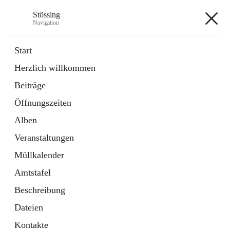
Stössing
Navigation
Stössing
Start
Herzlich willkommen
öffnet
Erhebungsblatt Trinkwasser
Beiträge
in
Datei
neuem
Öffnungszeiten
Tab
öffnet
Kindergarten
in
Ordner
Alben
neuem
Tab
Veranstaltungen
+9
Müllkalender
Amtstafel
Beschreibung
Dateien
Hauptadresse
Kontakte