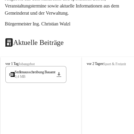
Veranstaltungstermine sowie aktuelle Informationen aus dem 
Gemeinderat und der Verwaltung. 
Bürgermeister Ing. Christian Walzl
Aktuelle Beiträge
S
S
vor 1 Tag
vor 2 Tagen
Jobangebot
Sport & Freizeit
t
t
Stellenausschreibung Bauamt
ö
ö
0,4 MB
s
s
s
s
i
i
n
n
g
g