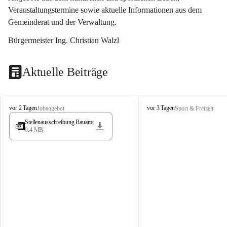
Veranstaltungstermine sowie aktuelle Informationen aus dem 
Gemeinderat und der Verwaltung. 
Bürgermeister Ing. Christian Walzl
Aktuelle Beiträge
S
S
vor 2 Tagen
vor 3 Tagen
Jobangebot
Sport & Freizeit
t
t
Stellenausschreibung Bauamt
ö
ö
0,4 MB
s
s
s
s
i
i
n
n
g
g