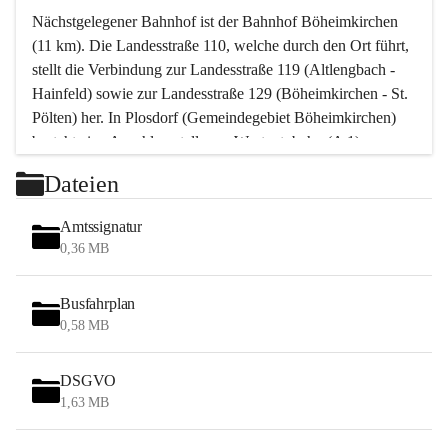
Nächstgelegener Bahnhof ist der Bahnhof Böheimkirchen 
(11 km). Die Landesstraße 110, welche durch den Ort führt, 
stellt die Verbindung zur Landesstraße 119 (Altlengbach - 
Hainfeld) sowie zur Landesstraße 129 (Böheimkirchen - St. 
Pölten) her. In Plosdorf (Gemeindegebiet Böheimkirchen) 
besteht eine Anschlussstelle zur Westautobahn (A 1).
Mit einem PKW ist St. Pölten in ca. 30 Minuten erreichbar, 
Dateien
Wien erreicht man in ca. 45 Minuten.
Stössing zählt noch zum Naherholungsraum Wien sowie 
Amtssignatur
zum Naherholungsraum St. Pölten. Viele Bauernhöfe hatten 
0,36 MB
„ihre Wiener“. Seit 1960 bauten viele Wiener 
Wochenendhäuser im Gemeindegebiet. Wegen des 
Busfahrplan
waldreichen Jagdgebietes haben viele Jagdpächter ihre 
0,58 MB
Jagdgäste.
DSGVO
Das Wandern ist aus touristischer Sicht die bedeutendste 
1,63 MB
Tätigkeit. Das hügelige Gebiet mit Wanderwegen durch 
Wiesen, Wälder und Obstkulturen lädt dazu ein. Gefördert 