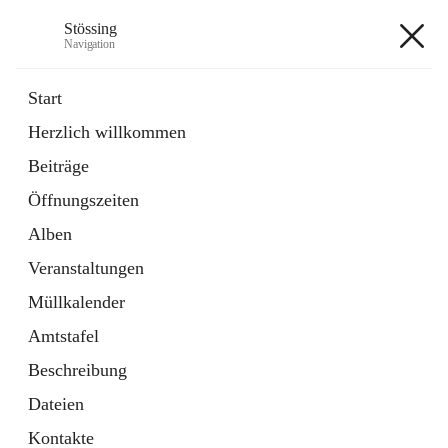
Stössing
Navigation
Stössing
Start
Herzlich willkommen
öffnet
Erhebungsblatt Trinkwasser
Beiträge
in
Datei
neuem
Öffnungszeiten
Tab
öffnet
Kindergarten
in
Ordner
Alben
neuem
Tab
Veranstaltungen
+9
Müllkalender
Amtstafel
Beschreibung
Dateien
Hauptadresse
Kontakte