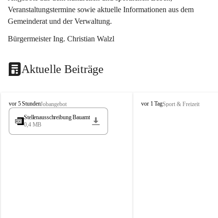
Veranstaltungstermine sowie aktuelle Informationen aus dem 
Gemeinderat und der Verwaltung. 
Bürgermeister Ing. Christian Walzl
Aktuelle Beiträge
S
S
vor 5 Stunden
vor 1 Tag
Jobangebot
Sport & Freizeit
t
t
Stellenausschreibung Bauamt
ö
ö
0,4 MB
s
s
s
s
i
i
n
n
g
g