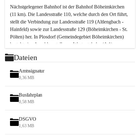
Nächstgelegener Bahnhof ist der Bahnhof Böheimkirchen 
(11 km). Die Landesstraße 110, welche durch den Ort führt, 
stellt die Verbindung zur Landesstraße 119 (Altlengbach - 
Hainfeld) sowie zur Landesstraße 129 (Böheimkirchen - St. 
Pölten) her. In Plosdorf (Gemeindegebiet Böheimkirchen) 
besteht eine Anschlussstelle zur Westautobahn (A 1).
Mit einem PKW ist St. Pölten in ca. 30 Minuten erreichbar, 
Dateien
Wien erreicht man in ca. 45 Minuten.
Stössing zählt noch zum Naherholungsraum Wien sowie 
Amtssignatur
zum Naherholungsraum St. Pölten. Viele Bauernhöfe hatten 
0,36 MB
„ihre Wiener“. Seit 1960 bauten viele Wiener 
Wochenendhäuser im Gemeindegebiet. Wegen des 
Busfahrplan
waldreichen Jagdgebietes haben viele Jagdpächter ihre 
0,58 MB
Jagdgäste.
DSGVO
Das Wandern ist aus touristischer Sicht die bedeutendste 
1,63 MB
Tätigkeit. Das hügelige Gebiet mit Wanderwegen durch 
Wiesen, Wälder und Obstkulturen lädt dazu ein. Gefördert 