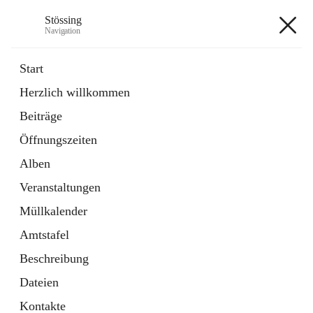
Stössing
Navigation
Stössing
Start
Herzlich willkommen
öffnet
Erhebungsblatt Trinkwasser
Beiträge
in
Datei
neuem
Öffnungszeiten
Tab
öffnet
Kindergarten
in
Ordner
Alben
neuem
Tab
Veranstaltungen
+9
Müllkalender
Amtstafel
Beschreibung
Dateien
Hauptadresse
Kontakte