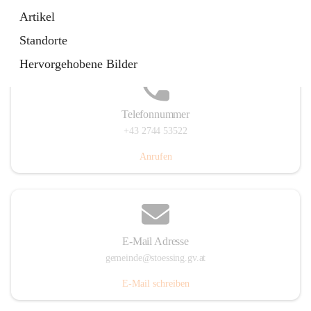
Stössing 7, 3073 Stössing, AUT
Artikel
Auf Karte ansehen
Standorte
Hervorgehobene Bilder
Telefonnummer
+43 2744 53522
Anrufen
E-Mail Adresse
gemeinde@stoessing.gv.at
E-Mail schreiben