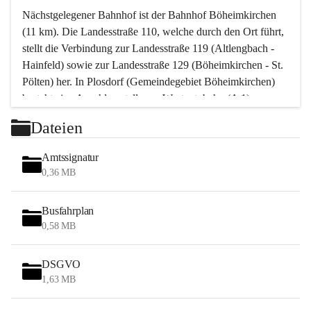
Nächstgelegener Bahnhof ist der Bahnhof Böheimkirchen 
(11 km). Die Landesstraße 110, welche durch den Ort führt, 
stellt die Verbindung zur Landesstraße 119 (Altlengbach - 
Hainfeld) sowie zur Landesstraße 129 (Böheimkirchen - St. 
Pölten) her. In Plosdorf (Gemeindegebiet Böheimkirchen) 
besteht eine Anschlussstelle zur Westautobahn (A 1).
Mit einem PKW ist St. Pölten in ca. 30 Minuten erreichbar, 
Dateien
Wien erreicht man in ca. 45 Minuten.
Stössing zählt noch zum Naherholungsraum Wien sowie 
Amtssignatur
zum Naherholungsraum St. Pölten. Viele Bauernhöfe hatten 
0,36 MB
„ihre Wiener“. Seit 1960 bauten viele Wiener 
Wochenendhäuser im Gemeindegebiet. Wegen des 
Busfahrplan
waldreichen Jagdgebietes haben viele Jagdpächter ihre 
0,58 MB
Jagdgäste.
DSGVO
Das Wandern ist aus touristischer Sicht die bedeutendste 
1,63 MB
Tätigkeit. Das hügelige Gebiet mit Wanderwegen durch 
Wiesen, Wälder und Obstkulturen lädt dazu ein. Gefördert 