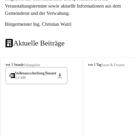
Veranstaltungstermine sowie aktuelle Informationen aus dem 
Gemeinderat und der Verwaltung. 
Bürgermeister Ing. Christian Walzl
Aktuelle Beiträge
S
S
vor 1 Stunde
vor 1 Tag
Jobangebot
Sport & Freizeit
t
t
Stellenausschreibung Bauamt
ö
ö
0,4 MB
s
s
s
s
i
i
n
n
g
g