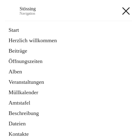
Stössing
Navigation
Stössing
Start
Herzlich willkommen
öffnet
Erhebungsblatt Trinkwasser
Beiträge
in
Datei
neuem
Öffnungszeiten
Tab
öffnet
Kindergarten
in
Ordner
Alben
neuem
Tab
Veranstaltungen
+9
Müllkalender
Amtstafel
Beschreibung
Dateien
Hauptadresse
Kontakte