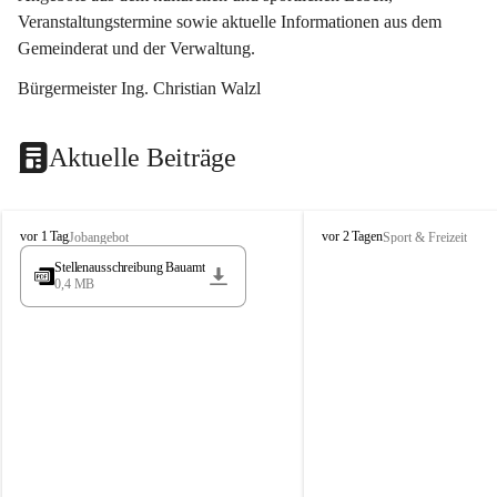
Veranstaltungstermine sowie aktuelle Informationen aus dem 
Gemeinderat und der Verwaltung. 
Bürgermeister Ing. Christian Walzl
Aktuelle Beiträge
S
S
vor 1 Tag
vor 2 Tagen
Jobangebot
Sport & Freizeit
t
t
Stellenausschreibung Bauamt
ö
ö
0,4 MB
s
s
s
s
i
i
n
n
g
g