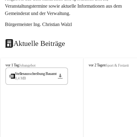
Veranstaltungstermine sowie aktuelle Informationen aus dem 
Gemeinderat und der Verwaltung. 
Bürgermeister Ing. Christian Walzl
Aktuelle Beiträge
S
S
vor 1 Tag
vor 2 Tagen
Jobangebot
Sport & Freizeit
t
t
Stellenausschreibung Bauamt
ö
ö
0,4 MB
s
s
s
s
i
i
n
n
g
g