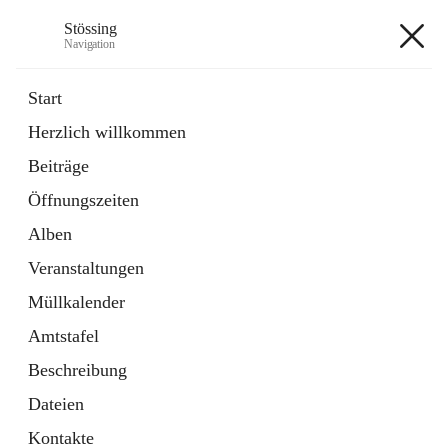
Stössing
Navigation
Stössing
Start
Herzlich willkommen
öffnet
Erhebungsblatt Trinkwasser
Beiträge
in
Datei
neuem
Öffnungszeiten
Tab
öffnet
Kindergarten
in
Ordner
Alben
neuem
Tab
Veranstaltungen
+9
Müllkalender
Amtstafel
Beschreibung
Dateien
Hauptadresse
Kontakte