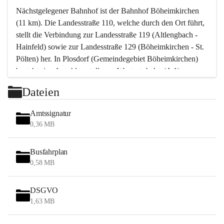
Nächstgelegener Bahnhof ist der Bahnhof Böheimkirchen 
(11 km). Die Landesstraße 110, welche durch den Ort führt, 
stellt die Verbindung zur Landesstraße 119 (Altlengbach - 
Hainfeld) sowie zur Landesstraße 129 (Böheimkirchen - St. 
Pölten) her. In Plosdorf (Gemeindegebiet Böheimkirchen) 
besteht eine Anschlussstelle zur Westautobahn (A 1).
Mit einem PKW ist St. Pölten in ca. 30 Minuten erreichbar, 
Dateien
Wien erreicht man in ca. 45 Minuten.
Stössing zählt noch zum Naherholungsraum Wien sowie 
Amtssignatur
zum Naherholungsraum St. Pölten. Viele Bauernhöfe hatten 
0,36 MB
„ihre Wiener“. Seit 1960 bauten viele Wiener 
Wochenendhäuser im Gemeindegebiet. Wegen des 
Busfahrplan
waldreichen Jagdgebietes haben viele Jagdpächter ihre 
0,58 MB
Jagdgäste.
DSGVO
Das Wandern ist aus touristischer Sicht die bedeutendste 
1,63 MB
Tätigkeit. Das hügelige Gebiet mit Wanderwegen durch 
Wiesen, Wälder und Obstkulturen lädt dazu ein. Gefördert 