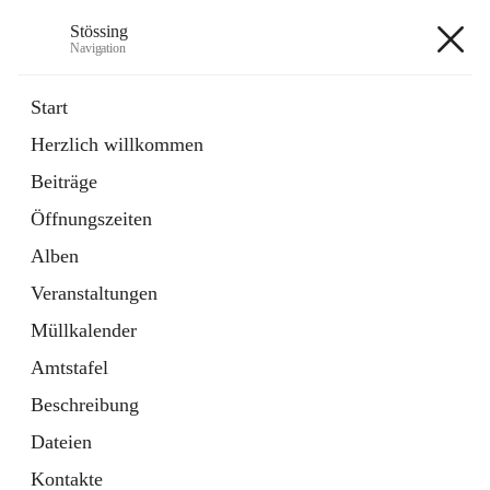
Stössing
Navigation
Stössing
Start
Herzlich willkommen
öffnet
Erhebungsblatt Trinkwasser
Beiträge
in
Datei
neuem
Öffnungszeiten
Tab
öffnet
Kindergarten
in
Ordner
Alben
neuem
Tab
Veranstaltungen
+9
Müllkalender
Amtstafel
Beschreibung
Dateien
Hauptadresse
Kontakte