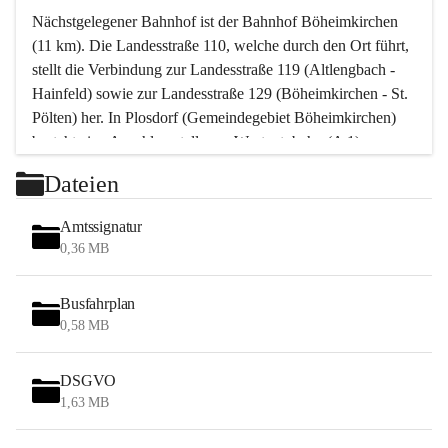
Nächstgelegener Bahnhof ist der Bahnhof Böheimkirchen 
(11 km). Die Landesstraße 110, welche durch den Ort führt, 
stellt die Verbindung zur Landesstraße 119 (Altlengbach - 
Hainfeld) sowie zur Landesstraße 129 (Böheimkirchen - St. 
Pölten) her. In Plosdorf (Gemeindegebiet Böheimkirchen) 
besteht eine Anschlussstelle zur Westautobahn (A 1).
Mit einem PKW ist St. Pölten in ca. 30 Minuten erreichbar, 
Dateien
Wien erreicht man in ca. 45 Minuten.
Stössing zählt noch zum Naherholungsraum Wien sowie 
Amtssignatur
zum Naherholungsraum St. Pölten. Viele Bauernhöfe hatten 
0,36 MB
„ihre Wiener“. Seit 1960 bauten viele Wiener 
Wochenendhäuser im Gemeindegebiet. Wegen des 
Busfahrplan
waldreichen Jagdgebietes haben viele Jagdpächter ihre 
0,58 MB
Jagdgäste.
DSGVO
Das Wandern ist aus touristischer Sicht die bedeutendste 
1,63 MB
Tätigkeit. Das hügelige Gebiet mit Wanderwegen durch 
Wiesen, Wälder und Obstkulturen lädt dazu ein. Gefördert 