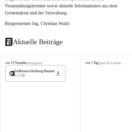
Veranstaltungstermine sowie aktuelle Informationen aus dem 
Gemeinderat und der Verwaltung. 
Bürgermeister Ing. Christian Walzl
Aktuelle Beiträge
S
S
vor 13 Stunden
vor 1 Tag
Jobangebot
Sport & Freizeit
t
t
Stellenausschreibung Bauamt
ö
ö
0,4 MB
s
s
s
s
i
i
n
n
g
g