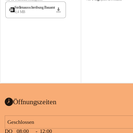
t
t
Stellenausschreibung Bauamt
ö
ö
0,4 MB
s
s
s
s
i
i
n
n
g
g
Öffnungszeiten
Geschlossen
DO
08:00
-
12:00