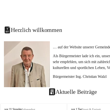
Herzlich willkommen
… auf der Website unserer Gemeinde
Als Bürgermeister lade ich ein, uns
sehr empfehlen, um sich mit zahlrei
kulturellen und sportlichen Leben, 
Bürgermeister Ing. Christian Walzl
Aktuelle Beiträge
S
S
vor 11 Stunden
vor 1 Tag
Jobangebot
Sport & Freizeit