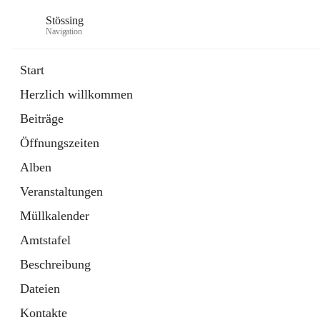
Stössing
Navigation
Start
Herzlich willkommen
öffnet
Erhebungsblatt Trinkwasser
Beiträge
in
Datei
neuem
Öffnungszeiten
Tab
öffnet
Kindergarten
in
Ordner
Alben
neuem
Tab
Veranstaltungen
Müllkalender
Amtstafel
Beschreibung
Dateien
Kontakte