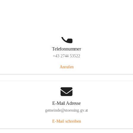
Stössing 7, 3073 Stössing, AUT
Auf Karte ansehen
Telefonnummer
+43 2744 53522
Anrufen
E-Mail Adresse
gemeinde@stoessing.gv.at
E-Mail schreiben