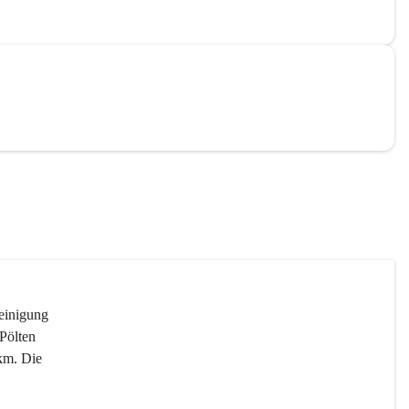
reinigung 
Pölten 
km. Die 