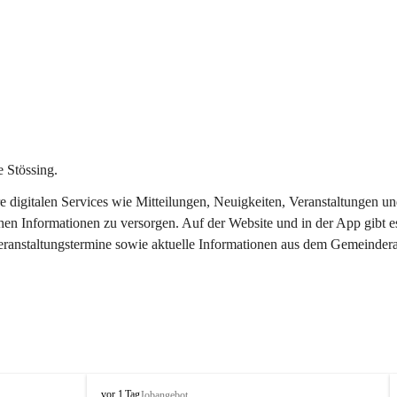
 Stössing.
ere digitalen Services wie Mitteilungen, Neuigkeiten, Veranstaltungen
chen Informationen zu versorgen. Auf der Website und in der App gibt 
Veranstaltungstermine sowie aktuelle Informationen aus dem Gemeindera
S
vor 1 Tag
Jobangebot