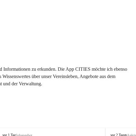
 und Informationen zu erkunden. Die App CITIES möchte ich ebenso 
es Wissenswertes über unser Vereinsleben, Angebote aus dem 
t und der Verwaltung. 
S
S
vor 1 Tag
vor 2 Tagen
Jobangebot
Ankü