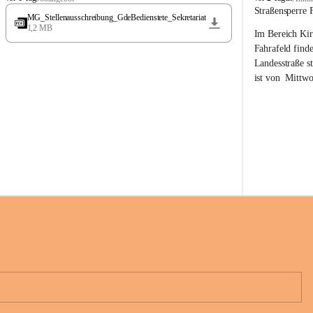
t
t
Straßensperre 
MG_Stellenausschreibung_GdeBedienstete_Sekretariat
ö
ö
1,2 MB
Im Bereich Kir
s
s
s
s
Fahrafeld finde
i
i
Landesstraße s
n
n
ist von  
Mittwo
g
g
22.08.2026 ges