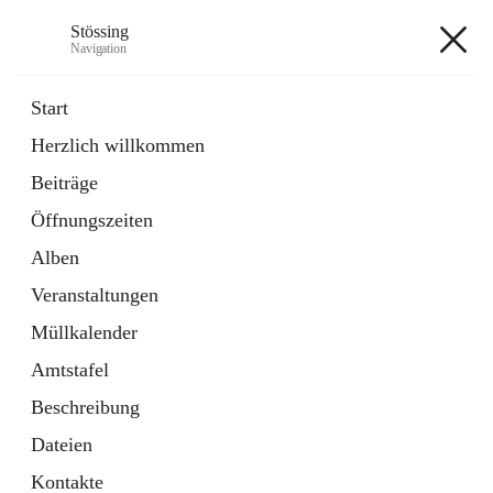
Stössing
Navigation
Stössing
Start
Herzlich willkommen
öffnet
Erhebungsblatt Trinkwasser
Beiträge
in
Datei
neuem
Öffnungszeiten
Tab
öffnet
Kindergarten
in
Ordner
Alben
neuem
Tab
Veranstaltungen
+9
Müllkalender
Amtstafel
Beschreibung
Dateien
Hauptadresse
Kontakte