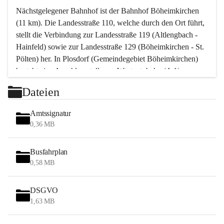
Nächstgelegener Bahnhof ist der Bahnhof Böheimkirchen 
(11 km). Die Landesstraße 110, welche durch den Ort führt, 
stellt die Verbindung zur Landesstraße 119 (Altlengbach - 
Hainfeld) sowie zur Landesstraße 129 (Böheimkirchen - St. 
Pölten) her. In Plosdorf (Gemeindegebiet Böheimkirchen) 
besteht eine Anschlussstelle zur Westautobahn (A 1).
Mit einem PKW ist St. Pölten in ca. 30 Minuten erreichbar, 
Dateien
Wien erreicht man in ca. 45 Minuten.
Stössing zählt noch zum Naherholungsraum Wien sowie 
Amtssignatur
zum Naherholungsraum St. Pölten. Viele Bauernhöfe hatten 
0,36 MB
„ihre Wiener“. Seit 1960 bauten viele Wiener 
Wochenendhäuser im Gemeindegebiet. Wegen des 
Busfahrplan
waldreichen Jagdgebietes haben viele Jagdpächter ihre 
0,58 MB
Jagdgäste.
DSGVO
Das Wandern ist aus touristischer Sicht die bedeutendste 
1,63 MB
Tätigkeit. Das hügelige Gebiet mit Wanderwegen durch 
Wiesen, Wälder und Obstkulturen lädt dazu ein. Gefördert 