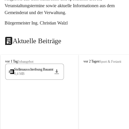
Veranstaltungstermine sowie aktuelle Informationen aus dem 
Gemeinderat und der Verwaltung. 
Bürgermeister Ing. Christian Walzl
Aktuelle Beiträge
S
S
vor 1 Tag
vor 2 Tagen
Jobangebot
Sport & Freizeit
t
t
Stellenausschreibung Bauamt
ö
ö
0,4 MB
s
s
s
s
i
i
n
n
g
g