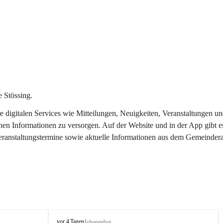
 Stössing.
ere digitalen Services wie Mitteilungen, Neuigkeiten, Veranstaltungen
chen Informationen zu versorgen. Auf der Website und in der App gibt 
Veranstaltungstermine sowie aktuelle Informationen aus dem Gemeindera
S
vor 4 Tagen
Jobangebot