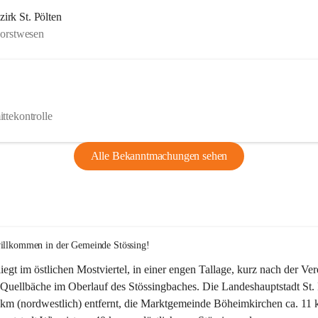
rk St. Pölten
Forstwesen
ttekontrolle
Alle Bekanntmachungen sehen
willkommen in der Gemeinde Stössing!
liegt im östlichen Mostviertel, in einer engen Tallage, kurz nach der Ve
Quellbäche im Oberlauf des Stössingbaches. Die Landeshauptstadt St. 
5 km (nordwestlich) entfernt, die Marktgemeinde Böheimkirchen ca. 11 