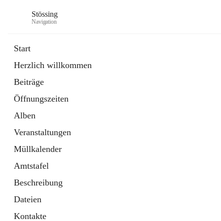
Stössing
Navigation
Start
Herzlich willkommen
öffnet
Erhebungsblatt Trinkwasser
Beiträge
in
Datei
neuem
Öffnungszeiten
Tab
öffnet
Kindergarten
in
Ordner
Alben
neuem
Tab
Veranstaltungen
Müllkalender
Amtstafel
Beschreibung
Dateien
Kontakte