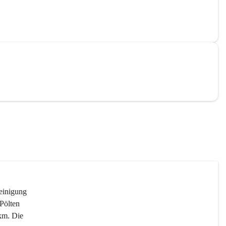
reinigung 
Pölten 
km. Die 