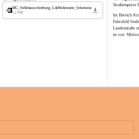
t
t
Straßensperre 
MG_Stellenausschreibung_GdeBedienstete_Sekretariat
ö
ö
1,2 MB
Im Bereich Kir
s
s
s
s
Fahrafeld finde
i
i
Landesstraße s
n
n
ist von  
Mittwo
g
g
22.08.2026 ges