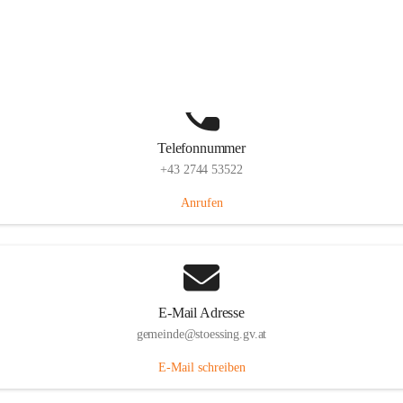
Stössing 7, 3073 Stössing, AUT
Auf Karte ansehen
Telefonnummer
+43 2744 53522
Anrufen
E-Mail Adresse
gemeinde@stoessing.gv.at
E-Mail schreiben