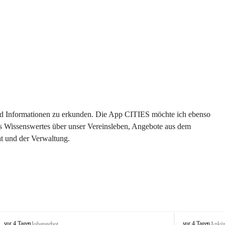
 und Informationen zu erkunden. Die App CITIES möchte ich ebenso 
es Wissenswertes über unser Vereinsleben, Angebote aus dem 
t und der Verwaltung. 
S
S
vor 4 Tagen
vor 4 Tagen
Jobangebot
Ankü