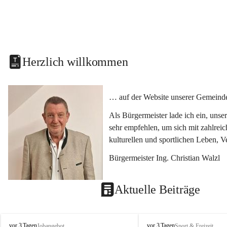
Herzlich willkommen
… auf der Website unserer Gemeinde
Als Bürgermeister lade ich ein, uns
sehr empfehlen, um sich mit zahlrei
kulturellen und sportlichen Leben, 
Bürgermeister Ing. Christian Walzl
Aktuelle Beiträge
S
S
vor 3 Tagen
vor 3 Tagen
Jobangebot
Sport & Freizeit