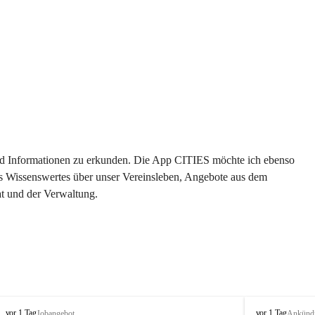
 und Informationen zu erkunden. Die App CITIES möchte ich ebenso 
es Wissenswertes über unser Vereinsleben, Angebote aus dem 
t und der Verwaltung. 
S
S
vor 1 Tag
vor 1 Tag
Jobangebot
Ankünd