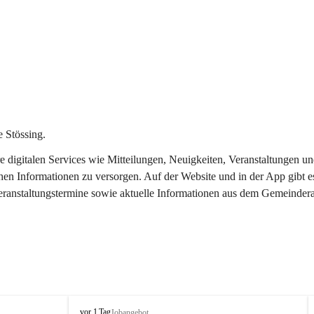
 Stössing.
ere digitalen Services wie Mitteilungen, Neuigkeiten, Veranstaltungen
chen Informationen zu versorgen. Auf der Website und in der App gibt 
Veranstaltungstermine sowie aktuelle Informationen aus dem Gemeindera
S
vor 1 Tag
Jobangebot