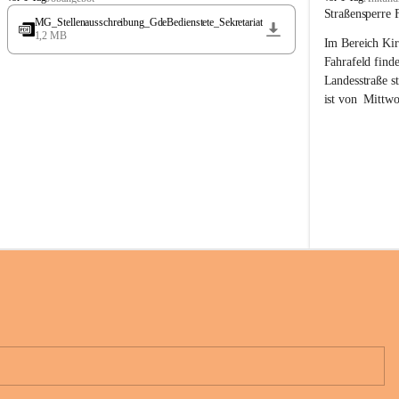
t
t
Straßensperre 
MG_Stellenausschreibung_GdeBedienstete_Sekretariat
ö
ö
1,2 MB
Im Bereich Kir
s
s
s
s
Fahrafeld finde
i
i
Landesstraße s
n
n
ist von  
Mittwo
g
g
22.08.2026 ges