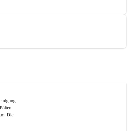
reinigung 
Pölten 
km. Die 