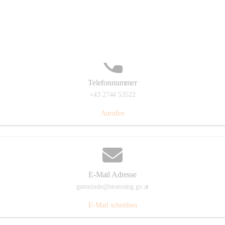
Stössing 7, 3073 Stössing, AUT
Auf Karte ansehen
Telefonnummer
+43 2744 53522
Anrufen
E-Mail Adresse
gemeinde@stoessing.gv.at
E-Mail schreiben