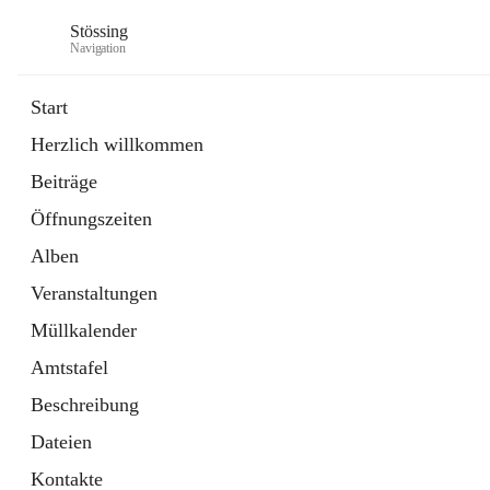
Stössing
Navigation
Start
Herzlich willkommen
öffnet
Erhebungsblatt Trinkwasser
Beiträge
in
Datei
neuem
Öffnungszeiten
Tab
öffnet
Kindergarten
in
Ordner
Alben
neuem
Tab
Veranstaltungen
Müllkalender
Amtstafel
Beschreibung
Dateien
Kontakte