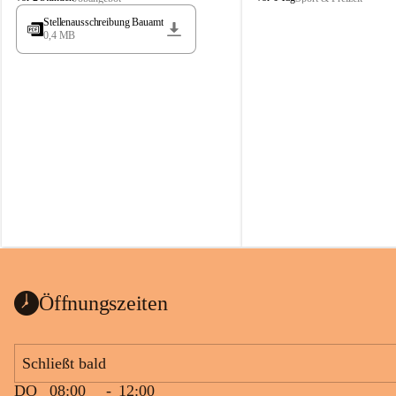
t
t
Stellenausschreibung Bauamt
ö
ö
0,4 MB
s
s
s
s
i
i
n
n
g
g
Öffnungszeiten
Schließt bald
DO
08:00
-
12:00