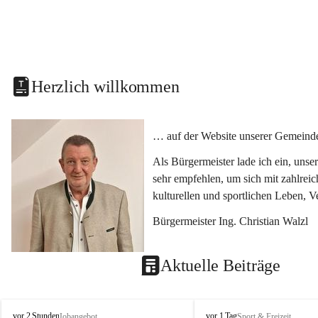
Herzlich willkommen
… auf der Website unserer Gemeinde
Als Bürgermeister lade ich ein, uns
sehr empfehlen, um sich mit zahlrei
kulturellen und sportlichen Leben, 
Bürgermeister Ing. Christian Walzl
Aktuelle Beiträge
S
S
vor 2 Stunden
vor 1 Tag
Jobangebot
Sport & Freizeit