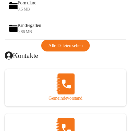
wurde das Wandern auch durch den Bau des Hegerberg-
Formulare
Schutzhauses (Josef-Enzinger-Schutzhaus) im Jahr 1930 am 
0,6 MB
Gipfel des Hegerberges (655 m). 1978 brannte das 
Schutzhaus ab und wurde 1979 neu errichtet.
Kindergarten
0,86 MB
Heute ist das Reiten eine weitere Tätigkeit von touristischer 
Bedeutung. Es gibt im Gemeindegebiet mehrere 
Alle Dateien sehen
Möglichkeiten, den Reit- und Gespannfahrsport auszuüben 
Kontakte
und Pferde einzustellen.
Stössing ist Teil der 
Leader-Region
 Elsbeere Wienerwald. 
In den letzten Jahren wurde die 
Elsbeere
 als Kulturgut der 
Region um Stössing wiederentdeckt und wird nun 
zunehmend auch einem breiten Publikum näher gebracht.
Gemeindevorstand