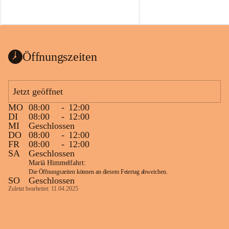
Voraussetzungen für einen erfolgreichen 
Start ins Jahr. Beim Heckentag 2026 
können ab 1. September wieder heimische 
Sträucher, Bäume und Heckenpakete aus 
regionalem Saatgut bestellt werden, die 
Öffnungszeiten
Vielfalt in Gärten bringen und zugleich 
wertvolle Lebensräume für Bestäuber 
schaffen.
Jetzt geöffnet
Wie wichtig Hecken sind zeigt das 
österreichweite Forschungsprojekt 
MO
08:00
-
12:00
DI
08:00
-
12:00
„Heckenleben“ des Vereins Regionale 
MI
Geschlossen
Gehölzvermehrung. Die Untersuchungen 
DO
08:00
-
12:00
machen deutlich, dass Bestäuber auf ein 
FR
08:00
-
12:00
möglichst durchgehendes 
SA
Geschlossen
Nahrungsangebot angewiesen sind. 
Mariä Himmelfahrt:
Heimische Hecken können 
Die Öffnungszeiten können an diesem Feiertag abweichen.
SO
Geschlossen
Versorgungslücken schließen, weil 
Zuletzt bearbeitet: 11.04.2025
unterschiedliche Gehölzarten zu 
verschiedenen Zeitpunkten blühen und 
sich im Jahresverlauf ergänzen.