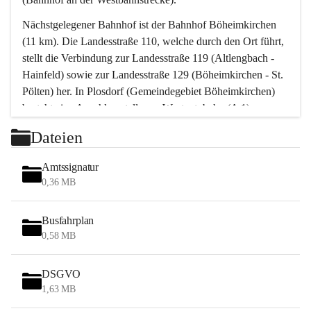
Nächstgelegener Bahnhof ist der Bahnhof Böheimkirchen 
(11 km). Die Landesstraße 110, welche durch den Ort führt, 
stellt die Verbindung zur Landesstraße 119 (Altlengbach - 
Hainfeld) sowie zur Landesstraße 129 (Böheimkirchen - St. 
Pölten) her. In Plosdorf (Gemeindegebiet Böheimkirchen) 
besteht eine Anschlussstelle zur Westautobahn (A 1).
Mit einem PKW ist St. Pölten in ca. 30 Minuten erreichbar, 
Dateien
Wien erreicht man in ca. 45 Minuten.
Stössing zählt noch zum Naherholungsraum Wien sowie 
Amtssignatur
zum Naherholungsraum St. Pölten. Viele Bauernhöfe hatten 
0,36 MB
„ihre Wiener“. Seit 1960 bauten viele Wiener 
Wochenendhäuser im Gemeindegebiet. Wegen des 
Busfahrplan
waldreichen Jagdgebietes haben viele Jagdpächter ihre 
0,58 MB
Jagdgäste.
DSGVO
Das Wandern ist aus touristischer Sicht die bedeutendste 
1,63 MB
Tätigkeit. Das hügelige Gebiet mit Wanderwegen durch 
Wiesen, Wälder und Obstkulturen lädt dazu ein. Gefördert 