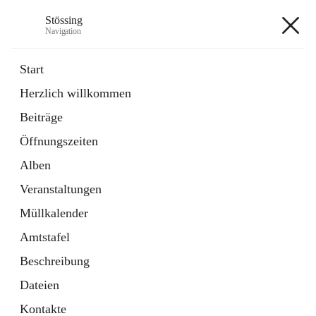
Stössing
Navigation
Stössing
Start
Herzlich willkommen
öffnet
Erhebungsblatt Trinkwasser
Beiträge
in
Datei
neuem
Öffnungszeiten
Tab
öffnet
Kindergarten
in
Ordner
Alben
neuem
Tab
Veranstaltungen
+9
Müllkalender
Amtstafel
Beschreibung
Dateien
Hauptadresse
Kontakte