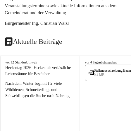
Veranstaltungstermine sowie aktuelle Informationen aus dem 
Gemeinderat und der Verwaltung. 
Bürgermeister Ing. Christian Walzl
Aktuelle Beiträge
S
S
vor 12 Stunden
vor 4 Tagen
Umwelt
Jobangebot
t
t
Heckentag 2026: Hecken als verlässliche 
Stellenausschreibung Baua
ö
ö
Lebensräume für Bestäuber
0,4 MB
s
s
s
s
Nach dem Winter beginnt für viele 
i
i
Wildbienen, Schmetterlinge und 
n
n
Schwebfliegen die Suche nach Nahrung. 
g
g
Gerade in dieser Zeit, wenn erst wenige 
Pflanzen blühen, sind heimische Hecken 
von besonderer Bedeutung. Mit ihren 
frühen Blüten liefern sie wertvollen Pollen 
und Nektar und schaffen damit wichtige 