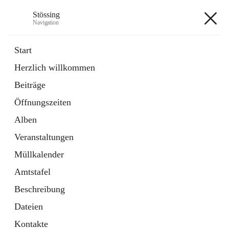
Stössing
Navigation
Stössing
Start
Herzlich willkommen
öffnet
Erhebungsblatt Trinkwasser
Beiträge
in
Datei
neuem
Öffnungszeiten
Tab
öffnet
Kindergarten
in
Ordner
Alben
neuem
Tab
Veranstaltungen
+9
Müllkalender
Amtstafel
Beschreibung
Dateien
Hauptadresse
Kontakte