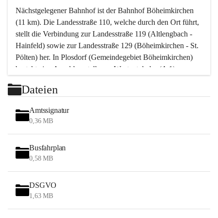
Nächstgelegener Bahnhof ist der Bahnhof Böheimkirchen 
(11 km). Die Landesstraße 110, welche durch den Ort führt, 
stellt die Verbindung zur Landesstraße 119 (Altlengbach - 
Hainfeld) sowie zur Landesstraße 129 (Böheimkirchen - St. 
Pölten) her. In Plosdorf (Gemeindegebiet Böheimkirchen) 
besteht eine Anschlussstelle zur Westautobahn (A 1).
Mit einem PKW ist St. Pölten in ca. 30 Minuten erreichbar, 
Dateien
Wien erreicht man in ca. 45 Minuten.
Stössing zählt noch zum Naherholungsraum Wien sowie 
Amtssignatur
zum Naherholungsraum St. Pölten. Viele Bauernhöfe hatten 
0,36 MB
„ihre Wiener“. Seit 1960 bauten viele Wiener 
Wochenendhäuser im Gemeindegebiet. Wegen des 
Busfahrplan
waldreichen Jagdgebietes haben viele Jagdpächter ihre 
0,58 MB
Jagdgäste.
DSGVO
Das Wandern ist aus touristischer Sicht die bedeutendste 
1,63 MB
Tätigkeit. Das hügelige Gebiet mit Wanderwegen durch 
Wiesen, Wälder und Obstkulturen lädt dazu ein. Gefördert 