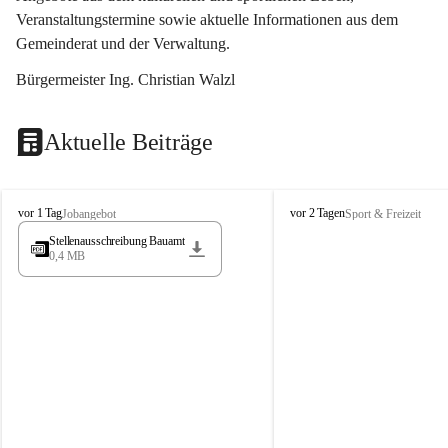
Veranstaltungstermine sowie aktuelle Informationen aus dem 
Gemeinderat und der Verwaltung. 
Bürgermeister Ing. Christian Walzl
Aktuelle Beiträge
S
S
vor 1 Tag
vor 2 Tagen
Jobangebot
Sport & Freizeit
t
t
Stellenausschreibung Bauamt
ö
ö
0,4 MB
s
s
s
s
i
i
n
n
g
g