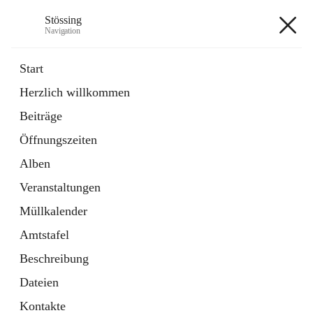
Stössing
Navigation
Stössing
Start
Herzlich willkommen
öffnet
Erhebungsblatt Trinkwasser
Beiträge
in
Datei
neuem
Öffnungszeiten
Tab
öffnet
Kindergarten
in
Ordner
Alben
neuem
Tab
Veranstaltungen
+9
Müllkalender
Amtstafel
Beschreibung
Dateien
Hauptadresse
Kontakte