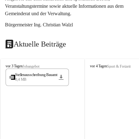
Veranstaltungstermine sowie aktuelle Informationen aus dem 
Gemeinderat und der Verwaltung. 
Bürgermeister Ing. Christian Walzl
Aktuelle Beiträge
S
S
vor 3 Tagen
vor 4 Tagen
Jobangebot
Sport & Freizeit
t
t
Stellenausschreibung Bauamt
ö
ö
0,4 MB
s
s
s
s
i
i
n
n
g
g