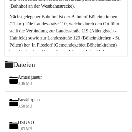
(Bahnhof an der Westbahnstrecke).
Nächstgelegener Bahnhof ist der Bahnhof Böheimkirchen 
(11 km). Die Landesstraße 110, welche durch den Ort führt, 
stellt die Verbindung zur Landesstraße 119 (Altlengbach - 
Hainfeld) sowie zur Landesstraße 129 (Böheimkirchen - St. 
Pölten) her. In Plosdorf (Gemeindegebiet Böheimkirchen) 
besteht eine Anschlussstelle zur Westautobahn (A 1).
Mit einem PKW ist St. Pölten in ca. 30 Minuten erreichbar, 
Dateien
Wien erreicht man in ca. 45 Minuten.
Stössing zählt noch zum Naherholungsraum Wien sowie 
Amtssignatur
zum Naherholungsraum St. Pölten. Viele Bauernhöfe hatten 
0,36 MB
„ihre Wiener“. Seit 1960 bauten viele Wiener 
Wochenendhäuser im Gemeindegebiet. Wegen des 
Busfahrplan
waldreichen Jagdgebietes haben viele Jagdpächter ihre 
0,58 MB
Jagdgäste.
DSGVO
Das Wandern ist aus touristischer Sicht die bedeutendste 
1,63 MB
Tätigkeit. Das hügelige Gebiet mit Wanderwegen durch 