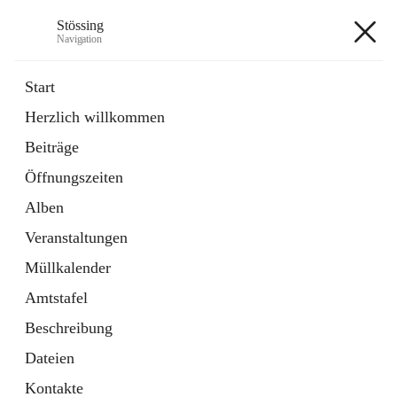
Stössing
Navigation
Stössing
Start
Herzlich willkommen
öffnet
Erhebungsblatt Trinkwasser
Beiträge
in
Datei
neuem
Öffnungszeiten
Tab
öffnet
Kindergarten
in
Ordner
Alben
neuem
Tab
Veranstaltungen
+9
Müllkalender
Amtstafel
Beschreibung
Dateien
Hauptadresse
Kontakte