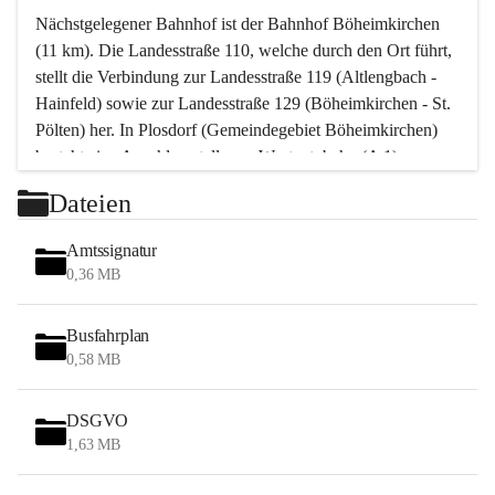
Nächstgelegener Bahnhof ist der Bahnhof Böheimkirchen 
(11 km). Die Landesstraße 110, welche durch den Ort führt, 
stellt die Verbindung zur Landesstraße 119 (Altlengbach - 
Hainfeld) sowie zur Landesstraße 129 (Böheimkirchen - St. 
Pölten) her. In Plosdorf (Gemeindegebiet Böheimkirchen) 
besteht eine Anschlussstelle zur Westautobahn (A 1).
Mit einem PKW ist St. Pölten in ca. 30 Minuten erreichbar, 
Dateien
Wien erreicht man in ca. 45 Minuten.
Stössing zählt noch zum Naherholungsraum Wien sowie 
Amtssignatur
zum Naherholungsraum St. Pölten. Viele Bauernhöfe hatten 
0,36 MB
„ihre Wiener“. Seit 1960 bauten viele Wiener 
Wochenendhäuser im Gemeindegebiet. Wegen des 
Busfahrplan
waldreichen Jagdgebietes haben viele Jagdpächter ihre 
0,58 MB
Jagdgäste.
DSGVO
Das Wandern ist aus touristischer Sicht die bedeutendste 
1,63 MB
Tätigkeit. Das hügelige Gebiet mit Wanderwegen durch 
Wiesen, Wälder und Obstkulturen lädt dazu ein. Gefördert 