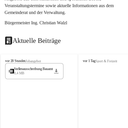
Veranstaltungstermine sowie aktuelle Informationen aus dem 
Gemeinderat und der Verwaltung. 
Bürgermeister Ing. Christian Walzl
Aktuelle Beiträge
S
S
vor 20 Stunden
vor 1 Tag
Jobangebot
Sport & Freizeit
t
t
Stellenausschreibung Bauamt
ö
ö
0,4 MB
s
s
s
s
i
i
n
n
g
g