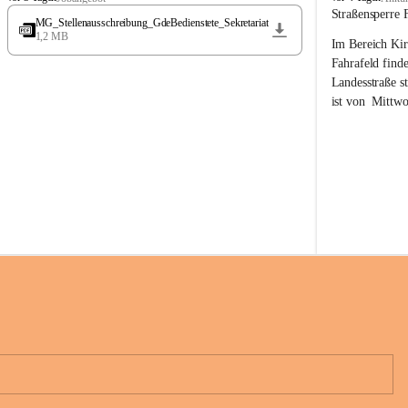
t
t
Straßensperre 
MG_Stellenausschreibung_GdeBedienstete_Sekretariat
ö
ö
1,2 MB
Im Bereich Kir
s
s
s
s
Fahrafeld finde
i
i
Landesstraße s
n
n
ist von  
Mittwo
g
g
22.08.2026 ges