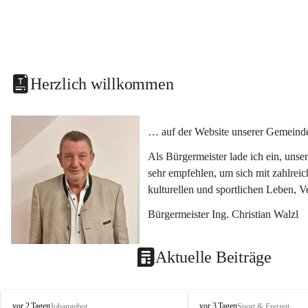
Herzlich willkommen
… auf der Website unserer Gemeinde
Als Bürgermeister lade ich ein, uns
sehr empfehlen, um sich mit zahlrei
kulturellen und sportlichen Leben, 
Bürgermeister Ing. Christian Walzl
Aktuelle Beiträge
S
S
vor 2 Tagen
vor 3 Tagen
Jobangebot
Sport & Freizeit