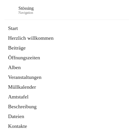
Stössing
Navigation
Start
Herzlich willkommen
öffnet
Erhebungsblatt Trinkwasser
Beiträge
in
Datei
neuem
Öffnungszeiten
Tab
öffnet
Kindergarten
in
Ordner
Alben
neuem
Tab
Veranstaltungen
Müllkalender
Amtstafel
Beschreibung
Dateien
Kontakte