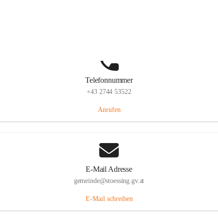
Stössing 7, 3073 Stössing, AUT
Auf Karte ansehen
Telefonnummer
+43 2744 53522
Anrufen
E-Mail Adresse
gemeinde@stoessing.gv.at
E-Mail schreiben