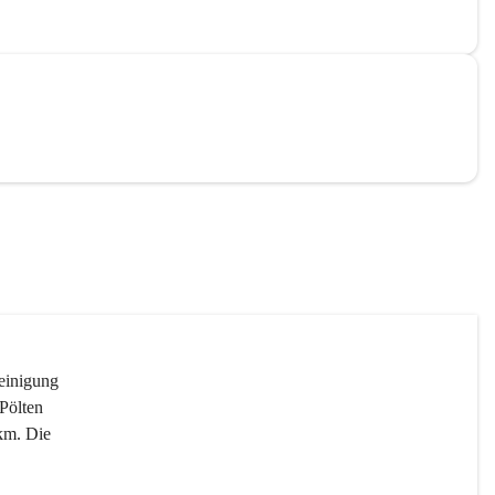
reinigung 
Pölten 
km. Die 