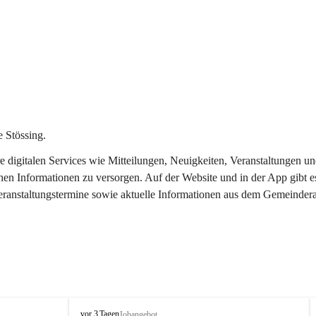
 Stössing.
ere digitalen Services wie Mitteilungen, Neuigkeiten, Veranstaltungen
chen Informationen zu versorgen. Auf der Website und in der App gibt 
Veranstaltungstermine sowie aktuelle Informationen aus dem Gemeindera
S
vor 3 Tagen
Jobangebot