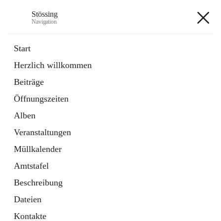
Stössing
Navigation
Stössing
Start
Herzlich willkommen
öffnet
Erhebungsblatt Trinkwasser
Beiträge
in
Datei
neuem
Öffnungszeiten
Tab
öffnet
Kindergarten
in
Ordner
Alben
neuem
Tab
Veranstaltungen
+9
Müllkalender
Amtstafel
Beschreibung
Dateien
Hauptadresse
Kontakte