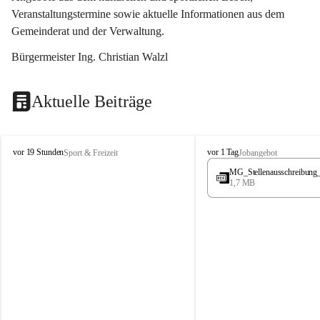
Veranstaltungstermine sowie aktuelle Informationen aus dem 
Gemeinderat und der Verwaltung. 
Bürgermeister Ing. Christian Walzl
Aktuelle Beiträge
S
S
vor 19 Stunden
vor 1 Tag
Sport & Freizeit
Jobangebot
t
t
MG_Stellenausschreibung
ö
ö
1,7 MB
s
s
s
s
i
i
n
n
g
g