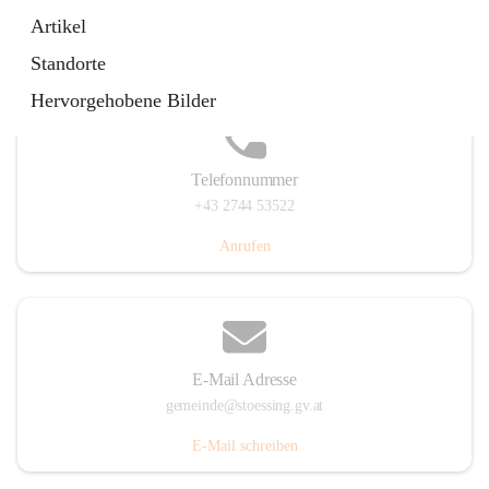
Stössing 7, 3073 Stössing, AUT
Artikel
Auf Karte ansehen
Standorte
Hervorgehobene Bilder
Telefonnummer
+43 2744 53522
Anrufen
E-Mail Adresse
gemeinde@stoessing.gv.at
E-Mail schreiben