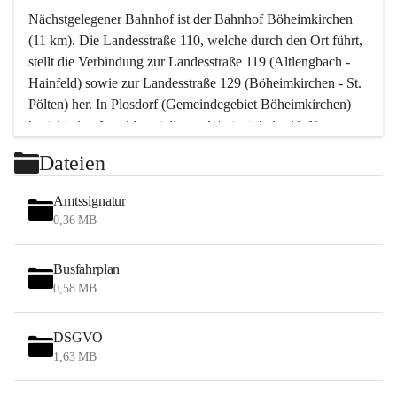
Nächstgelegener Bahnhof ist der Bahnhof Böheimkirchen 
(11 km). Die Landesstraße 110, welche durch den Ort führt, 
stellt die Verbindung zur Landesstraße 119 (Altlengbach - 
Hainfeld) sowie zur Landesstraße 129 (Böheimkirchen - St. 
Pölten) her. In Plosdorf (Gemeindegebiet Böheimkirchen) 
besteht eine Anschlussstelle zur Westautobahn (A 1).
Mit einem PKW ist St. Pölten in ca. 30 Minuten erreichbar, 
Dateien
Wien erreicht man in ca. 45 Minuten.
Stössing zählt noch zum Naherholungsraum Wien sowie 
Amtssignatur
zum Naherholungsraum St. Pölten. Viele Bauernhöfe hatten 
0,36 MB
„ihre Wiener“. Seit 1960 bauten viele Wiener 
Wochenendhäuser im Gemeindegebiet. Wegen des 
Busfahrplan
waldreichen Jagdgebietes haben viele Jagdpächter ihre 
0,58 MB
Jagdgäste.
DSGVO
Das Wandern ist aus touristischer Sicht die bedeutendste 
1,63 MB
Tätigkeit. Das hügelige Gebiet mit Wanderwegen durch 
Wiesen, Wälder und Obstkulturen lädt dazu ein. Gefördert 