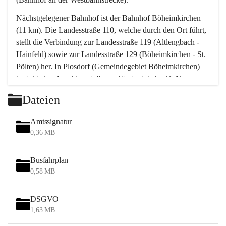
Nächstgelegener Bahnhof ist der Bahnhof Böheimkirchen 
(11 km). Die Landesstraße 110, welche durch den Ort führt, 
stellt die Verbindung zur Landesstraße 119 (Altlengbach - 
Hainfeld) sowie zur Landesstraße 129 (Böheimkirchen - St. 
Pölten) her. In Plosdorf (Gemeindegebiet Böheimkirchen) 
besteht eine Anschlussstelle zur Westautobahn (A 1).
Mit einem PKW ist St. Pölten in ca. 30 Minuten erreichbar, 
Dateien
Wien erreicht man in ca. 45 Minuten.
Stössing zählt noch zum Naherholungsraum Wien sowie 
Amtssignatur
zum Naherholungsraum St. Pölten. Viele Bauernhöfe hatten 
0,36 MB
„ihre Wiener“. Seit 1960 bauten viele Wiener 
Wochenendhäuser im Gemeindegebiet. Wegen des 
Busfahrplan
waldreichen Jagdgebietes haben viele Jagdpächter ihre 
0,58 MB
Jagdgäste.
DSGVO
Das Wandern ist aus touristischer Sicht die bedeutendste 
1,63 MB
Tätigkeit. Das hügelige Gebiet mit Wanderwegen durch 
Wiesen, Wälder und Obstkulturen lädt dazu ein. Gefördert 