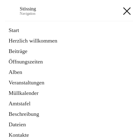
Stössing
Navigation
Stössing
Start
Herzlich willkommen
öffnet
Erhebungsblatt Trinkwasser
Beiträge
in
Datei
neuem
Öffnungszeiten
Tab
öffnet
Kindergarten
in
Ordner
Alben
neuem
Tab
Veranstaltungen
+9
Müllkalender
Amtstafel
Beschreibung
Dateien
Hauptadresse
Kontakte