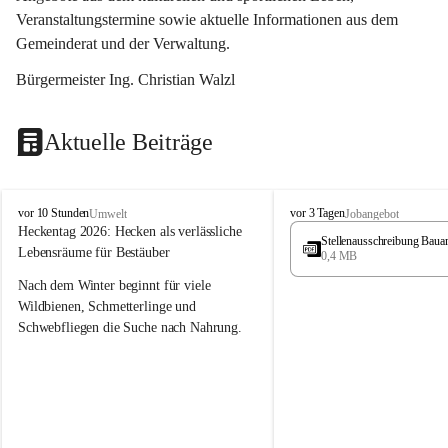
Veranstaltungstermine sowie aktuelle Informationen aus dem 
Gemeinderat und der Verwaltung. 
Bürgermeister Ing. Christian Walzl
Aktuelle Beiträge
S
S
vor 10 Stunden
vor 3 Tagen
Umwelt
Jobangebot
t
t
Heckentag 2026: Hecken als verlässliche 
Stellenausschreibung Baua
ö
ö
Lebensräume für Bestäuber
0,4 MB
s
s
s
s
Nach dem Winter beginnt für viele 
i
i
Wildbienen, Schmetterlinge und 
n
n
Schwebfliegen die Suche nach Nahrung. 
g
g
Gerade in dieser Zeit, wenn erst wenige 
Pflanzen blühen, sind heimische Hecken 
von besonderer Bedeutung. Mit ihren 
frühen Blüten liefern sie wertvollen Pollen 
und Nektar und schaffen damit wichtige 