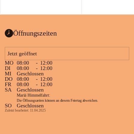
Voraussetzungen für einen erfolgreichen 
Start ins Jahr. Beim Heckentag 2026 
können ab 1. September wieder heimische 
Sträucher, Bäume und Heckenpakete aus 
regionalem Saatgut bestellt werden, die 
Öffnungszeiten
Vielfalt in Gärten bringen und zugleich 
wertvolle Lebensräume für Bestäuber 
schaffen.
Jetzt geöffnet
Wie wichtig Hecken sind zeigt das 
österreichweite Forschungsprojekt 
MO
08:00
-
12:00
DI
08:00
-
12:00
„Heckenleben“ des Vereins Regionale 
MI
Geschlossen
Gehölzvermehrung. Die Untersuchungen 
DO
08:00
-
12:00
machen deutlich, dass Bestäuber auf ein 
FR
08:00
-
12:00
möglichst durchgehendes 
SA
Geschlossen
Nahrungsangebot angewiesen sind. 
Mariä Himmelfahrt:
Heimische Hecken können 
Die Öffnungszeiten können an diesem Feiertag abweichen.
SO
Geschlossen
Versorgungslücken schließen, weil 
Zuletzt bearbeitet: 11.04.2025
unterschiedliche Gehölzarten zu 
verschiedenen Zeitpunkten blühen und 
sich im Jahresverlauf ergänzen.